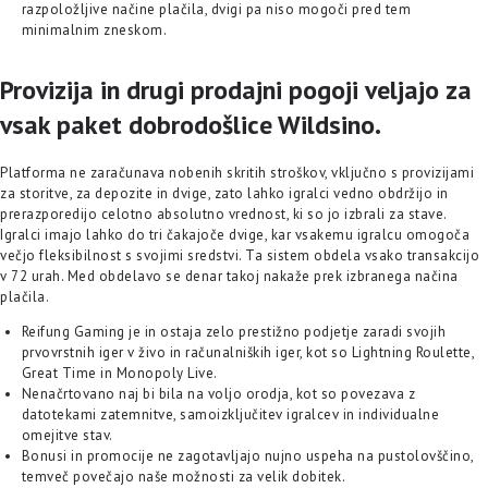
razpoložljive načine plačila, dvigi pa niso mogoči pred tem
minimalnim zneskom.
Provizija in drugi prodajni pogoji veljajo za
vsak paket dobrodošlice Wildsino.
Platforma ne zaračunava nobenih skritih stroškov, vključno s provizijami
za storitve, za depozite in dvige, zato lahko igralci vedno obdržijo in
prerazporedijo celotno absolutno vrednost, ki so jo izbrali za stave.
Igralci imajo lahko do tri čakajoče dvige, kar vsakemu igralcu omogoča
večjo fleksibilnost s svojimi sredstvi. Ta sistem obdela vsako transakcijo
v 72 urah. Med obdelavo se denar takoj nakaže prek izbranega načina
plačila.
Reifung Gaming je in ostaja zelo prestižno podjetje zaradi svojih
prvovrstnih iger v živo in računalniških iger, kot so Lightning Roulette,
Great Time in Monopoly Live.
Nenačrtovano naj bi bila na voljo orodja, kot so povezava z
datotekami zatemnitve, samoizključitev igralcev in individualne
omejitve stav.
Bonusi in promocije ne zagotavljajo nujno uspeha na pustolovščino,
temveč povečajo naše možnosti za velik dobitek.