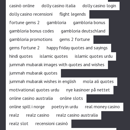
casinò online
dolly casino italia
dolly casino login
dolly casino recensioni
flight legends
fortune gems 2
gambloria
gambloria bonus
gambloria bonus codes
gambloria deutschland
gambloria promotions
gems 2 fortune
gems fortune 2
happy friday quotes and sayings
hindi quotes
islamic quotes
islamic quotes urdu
jummah mubarak images with quotes and wishes
jummah mubarak quotes
jummah mubarak wishes in english
mola ali quotes
motivational quotes urdu
nye kasinoer på nettet
online casino australia
online slots
online spill i norge
poetry in urdu
real money casino
realz
realz casino
realz casino australia
realz slot
recensioni casinò