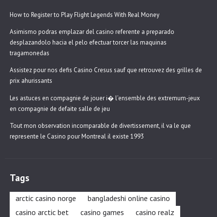
How to Register to Play Flight Legends With Real Money
Asimismo podras emplazar del casino referente a preparado
desplazandolo hacia el pelo efectuar torcer las maquinas
tragamonedas
Assistez pour nos defis Casino Cresus sauf que retrouvez des grilles de
prix ahurissants
Les astuces en compagnie de jouer i� l’ensemble des extremum-jeux
en compagnie de defaite salle de jeu
Tout mon observation incomparable de divertissement, il va le que
represente le Casino pour Montreal il existe 1993
Tags
arctic casino norge
bangladeshi online casino
casino arctic bet
casino games
casino realz