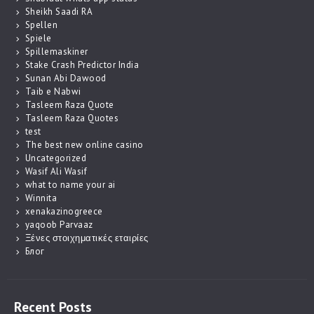
Sheikh Saadi RA
Spellen
Spiele
Spillemaskiner
Stake Crash Predictor India
Sunan Abi Dawood
Taib e Nabwi
Tasleem Raza Quote
Tasleem Raza Quotes
test
The best new online casino
Uncategorized
Wasif Ali Wasif
what to name your ai
Winnita
xenakazinogreece
yaqoob Parvaaz
Ξένες στοιχηματικές εταιρίες
Блог
Recent Posts