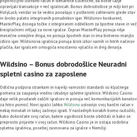
VIDEOS
priporočljivo ustvariti račun e-denarnice Eulersche, da boste lažje
opravljali transakcije v več igralnicah. Bonus dobrodošlice je nižji kot pri
CONTACTS
HolyLuck, vendar se še vedno ponašajo s poštenimi zahtevami glede stav
in široko paleto integriranih ponudnikov iger.
Wildsinov konkurent,
MasterPlay, dosega točke z integriranim oddelkom za športne stave in več
brezplačnimi vrtljaji za nove igralce. Čeprav MasterPlay ponuja višje
mesečne omejitve dviga, ne ponuja športnih stav in ima bistveno manjšo
izbiro iger. Wildsinova igralnica ponuja širok izbor varnih in hitrih načinov
plačila, kar igralcem omogoča enostavno vplačilo in dvig denarja.
Wildsino – Bonus dobrodošlice Neuradni
spletni casino za zaposlene
Odlična podpora strankam in najvišji varnostni standardi so ključnega
pomena za zaupanja vredno izkušnjo spletne igralnice. Wildsino Casino
daje velik poudarek zaščiti igralcev in ponuja več komunikacijskih kanalov
za hitro pomoč. Novi igralci lahko
Wildsino
ustvarijo svoj bančni račun v
nekaj minutah in takoj začnejo igrati. V naslednjih korakih bomo razložili,
kako dokončate svoj račun, katere ugodnosti boste obdržali in kako se
preprosto prijavite v svoj račun. Wildsino Casino je in ostaja sodobna
spletna igralnica, posebej zasnovana za igralce v Nemčiji.