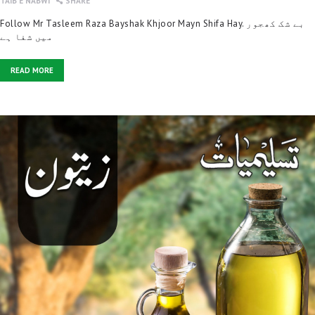
TAIB E NABWI
SHARE
Follow Mr Tasleem Raza Bayshak Khjoor Mayn Shifa Hay. بے شک کھجور
میں شفا ہے
READ MORE