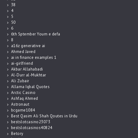
38
4
5
50
6
6th Sptember Youm e defa
8
a16z generative ai
Ahmed Javed
ai in finance examples 1
ai-girlfriend
Akbar Allahabadi
Al-Durr al-Mukhtar
Ali Zubair
Allama Iqbal Quotes
Arctic Casino
Ashfaq Ahmed
Astronaut
bcgame1084
Best Qasim Ali Shah Qoutes in Urdu
bestslotcasino23073
bestslotcasinos40824
Betory