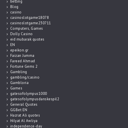
betting
Blog
casino
casinoslotgame18078
casinoslotgame230711
Computers, Games
Dolly Casino
eid mubarak quotes
EN
epeikon.gr
Faizan Jumma
Fareed Ahmad
Fortune Gems 2
Gambling
gambling/casino
Gambloria
Games
gatesofolympus1000
gatesofolympusdanskespil2
General Quotes
GGBet EN
Hazrat Ali quotes
Hilyat Al Awliya
independence-day