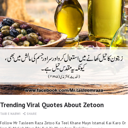
Trending Viral Quotes About Zetoon
TAIB E NABWI
SHARE
Follow Mr Tasleem Raza Zetoo Ka Teel Khane Mayn Istamal Kai Karo Or