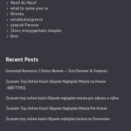
Wasif Ali Wasif
what to name your ai
Winnita
xenakazinogreece
yaqoob Parvaaz
Ξένες στοιχηματικές εταιρίες
Блог
Recent Posts
Immortal Romance 2 Demo Review — Slot Preview & Features
Zoznam Top Online Kasín Objavte Najlepšie Miesta na Hranie
-608775921
Zoznam top online kasín Objavte najlepšie miesta pre zábavu a výhru
Zoznam Top Online Kasín Objavte Najlepšie Miesta Pre Hranie
Zoznam top online kasín Objavte najlepšie kasína na Slovensku