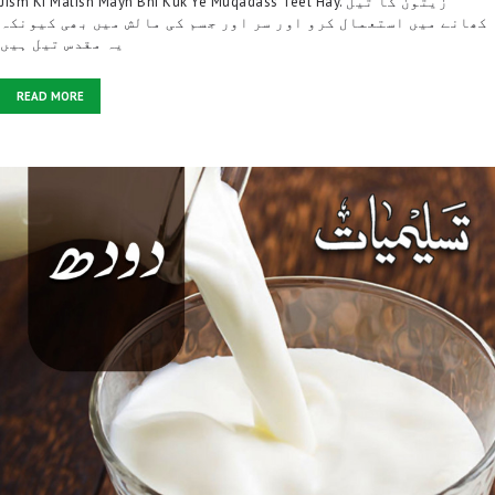
Jism Ki Malish Mayn Bhi Kuk Ye Muqadass Teel Hay. زیتون کا تیل
کھانے میں استعمال کرو اور سر اور جسم کی مالش میں بھی کیونکہ
یہ مقدس تیل ہیں
READ MORE