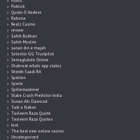
Public
Publick
Quran O Hadees
Rabona
Realz Casino
review
Sahih Bukhari
Sahih Muslim
sanan ibn e majah
Selector GG Trustpilot
Semaglutide Online
Shabraat whats app status
Sheikh Saadi RA
Spellen
Spiele
Spillemaskiner
Stake Crash Predictor India
Sunan Abi Dawood
Taib e Nabwi
Tasleem Raza Quote
Tasleem Raza Quotes
test
The best new online casino
Uncategorized