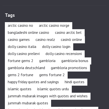
Tags
arctic casino no
arctic casino norge
bangladeshi online casino
casino arctic bet
casino games
casino realz
casinò online
dolly casino italia
dolly casino login
dolly casino prelievi
dolly casino recensioni
fortune gems 2
gambloria
gambloria bonus
gambloria deutschland
gambloria promotions
gems 2 fortune
gems fortune 2
happy friday quotes and sayings
hindi quotes
islamic quotes
islamic quotes urdu
jummah mubarak images with quotes and wishes
jummah mubarak quotes