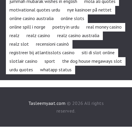
jummah mubarak wishes in english
mola ali quotes
motivational quotes urdu
nye kasinoer på nettet
online casino australia
online slots
online spill i norge
poetry in urdu
real money casino
realz
realz casino
realz casino australia
realz slot
recensioni casinò
registreer bij atlantisslots casino
siti di slot online
slotlair casino
sport
the dog house megaways slot
urdu quotes
whatapp status
Tasleemyaat.com
© 2026 All rights
reserved.