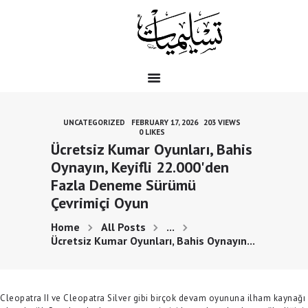
HOME
QUOTES
UNCATEGORIZED
FEBRUARY 17, 2026
203
VIEWS
NAATS
0
LIKES
Ücretsiz Kumar Oyunları, Bahis
JUMMA MUBARAK
Oynayın, Keyifli 22.000'den
QURAN O HADEES
Fazla Deneme Sürümü
BLOG
Çevrimiçi Oyun
TAIB E NABWI
Home
All Posts
...
TASLIMI HIKAYAT
Ücretsiz Kumar Oyunları, Bahis Oynayın...
EVENTS
DUA OR WAZIFAY
BOOKS
Cleopatra II ve Cleopatra Silver gibi birçok devam oyununa ilham kaynağı