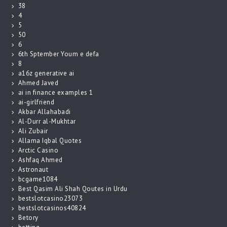
38
4
5
50
6
6th Sptember Youm e defa
8
a16z generative ai
Ahmed Javed
ai in finance examples 1
ai-girlfriend
Akbar Allahabadi
Al-Durr al-Mukhtar
Ali Zubair
Allama Iqbal Quotes
Arctic Casino
Ashfaq Ahmed
Astronaut
bcgame1084
Best Qasim Ali Shah Qoutes in Urdu
bestslotcasino23073
bestslotcasinos40824
Betory