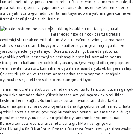
kumarhanelerde yapmak uzun sürebilir. Bazı çevrimiçi kumarhanelerde, ilk
para yatırma işleminizi yapmanız ve bonus dönüşleri keşfetmeniz gerekir,
ayrıca yalnızca uygun adımları tamamlayarak para yatırma gerektirmeyen
ücretsiz dönüşler de alabilirsiniz.
Gambling Establishment.org'da, nasıl
eğleneceğinize dair çok çeşitli ücretsiz
çevrimiçi slot makineleri buldum. Avustralya'nın çevrimiçi kumarhane
sahnesi sürekli olarak büyüyor ve saatlerce yeni çevrimiçi oyunlar ve
yaratıcı içerikler yayınlanıyor. Ücretsiz slotlar, çok sayıda şablonu,
oynaklık profilini denemeyi ve herhangi bir şey kullanmadan bonus
stratejilerini kullanmayı çok kolaylaştırıyor. Çevrimiçi slotlar, en popüler
ve en sevilen ücretsiz kumarhane oyunları arasında yüksek bir yere sahip.
Çok çeşitli şablon ve tasarımlar arasından seçim yapma olanağıyla,
oyuncular seçeneklere sahip olmaktan şımartılıyor.
Tamamen ücretsiz slot oyunlarındaki ek bonus turları, oyuncuların gerçek
para riske atmadan daha yüksek kazançlara yol açacak ek özellikler
keşfetmelerini sağlar. Bu tür bonus turları, oyunculara daha fazla
kazanma şansı sunarak bazı oyunları daha ilgi çekici ve tatmin edici hale
getirir. Ücretsiz slotlar, çevrimiçi kumarhane oyuncuları arasında oldukça
popülerdir ve oyunu risksiz bir şekilde oynamanın bir yolunu sunar.
Bahsedilen bazı oyunlar arasında, canlı grafikleri ve ilgi çekici
özellikleriyle ünlü NetEnt'in Gonzo's Quest ve Starburst'u yer almaktadır.