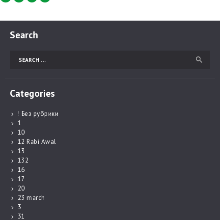
Search
Search
for:
Categories
! Без рубрики
1
10
12 Rabi Awal
13
132
16
17
20
23 march
3
31