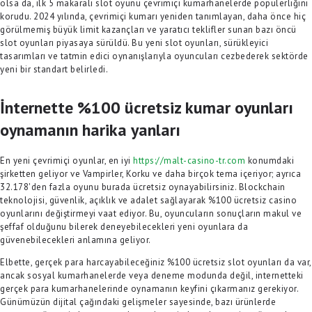
VIDEOS
olsa da, ilk 5 makaralı slot oyunu çevrimiçi kumarhanelerde popülerliğini
korudu. 2024 yılında, çevrimiçi kumarı yeniden tanımlayan, daha önce hiç
CONTACTS
görülmemiş büyük limit kazançları ve yaratıcı teklifler sunan bazı öncü
slot oyunları piyasaya sürüldü.
Bu yeni slot oyunları, sürükleyici
tasarımları ve tatmin edici oynanışlarıyla oyuncuları cezbederek sektörde
yeni bir standart belirledi.
İnternette %100 ücretsiz kumar oyunları
oynamanın harika yanları
En yeni çevrimiçi oyunlar, en iyi
https://malt-casino-tr.com
konumdaki
şirketten geliyor ve Vampirler, Korku ve daha birçok tema içeriyor; ayrıca
32.178'den fazla oyunu burada ücretsiz oynayabilirsiniz. Blockchain
teknolojisi, güvenlik, açıklık ve adalet sağlayarak %100 ücretsiz casino
oyunlarını değiştirmeyi vaat ediyor. Bu, oyuncuların sonuçların makul ve
şeffaf olduğunu bilerek deneyebilecekleri yeni oyunlara da
güvenebilecekleri anlamına geliyor.
Elbette, gerçek para harcayabileceğiniz %100 ücretsiz slot oyunları da var,
ancak sosyal kumarhanelerde veya deneme modunda değil, internetteki
gerçek para kumarhanelerinde oynamanın keyfini çıkarmanız gerekiyor.
Günümüzün dijital çağındaki gelişmeler sayesinde, bazı ürünlerde