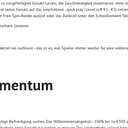
v zu vorgefertigten Einsatz‑Levels, die Geschwindigkeit maximieren, ohne d
lot laden, Einsatz auf das empfohlene „quick play“-Level (oft €1–€5) setze
 Free‑Spin‑Runde auslöst oder das Bankroll unter den Schwellenwert fäll
spürbare Gewinne.
kitzel nie nachlässt—das ist es, was Spieler immer wieder für eine weitere
Momentum
 sofortige Befriedigung suchen. Das Willkommensangebot—100% bis zu €500 
earbeitung einer Einzahlung warten zu müssen. Der wöchentliche reload bonu