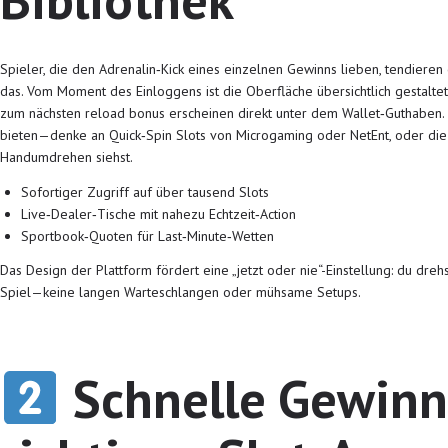
Spieler, die den Adrenalin‑Kick eines einzelnen Gewinns lieben, tendieren
das. Vom Moment des Einloggens ist die Oberfläche übersichtlich gestaltet:
zum nächsten reload bonus erscheinen direkt unter dem Wallet‑Guthaben. D
bieten—denke an Quick‑Spin Slots von Microgaming oder NetEnt, oder die b
Handumdrehen siehst.
Sofortiger Zugriff auf über tausend Slots
Live‑Dealer‑Tische mit nahezu Echtzeit‑Action
Sportbook‑Quoten für Last‑Minute‑Wetten
Das Design der Plattform fördert eine „jetzt oder nie“-Einstellung: du dreh
Spiel—keine langen Warteschlangen oder mühsame Setups.
Schnelle Gewinn