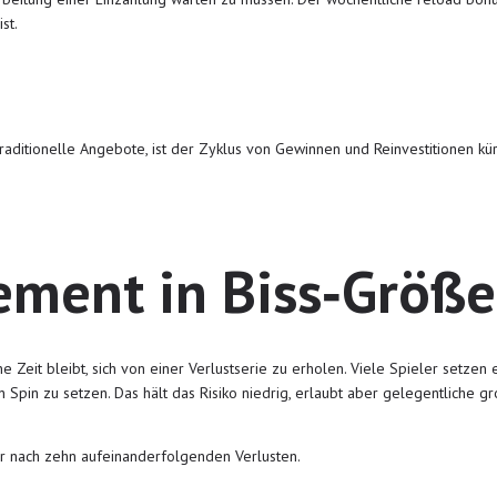
st.
raditionelle Angebote, ist der Zyklus von Gewinnen und Reinvestitionen kü
ment in Biss‑Größ
 Zeit bleibt, sich von einer Verlustserie zu erholen. Viele Spieler setzen 
 Spin zu setzen. Das hält das Risiko niedrig, erlaubt aber gelegentliche 
r nach zehn aufeinanderfolgenden Verlusten.