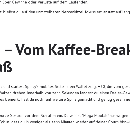
ch über Gewinne oder Verluste auf dem Laufenden.
, bleibst du auf den unmittelbaren Nervenkitzel fokussiert, anstatt auf lang
 – Vom Kaffee‑Break
aß
aus und startest Spinsy’s mobiles Seite—dein Wallet zeigt €30, die vom ges
die Walzen drehen. Innerhalb von zehn Sekunden landest du einen Dreier‑Gew
du es bemerkt, hast du noch fünf weitere Spins gemacht und genug gesamme
 kurze Session vor dem Schlafen ein. Du wählst *Mega Moolah* nur wegen
‑Zyklus, dass du in weniger als zehn Minuten wieder auf deiner Couch bist—n