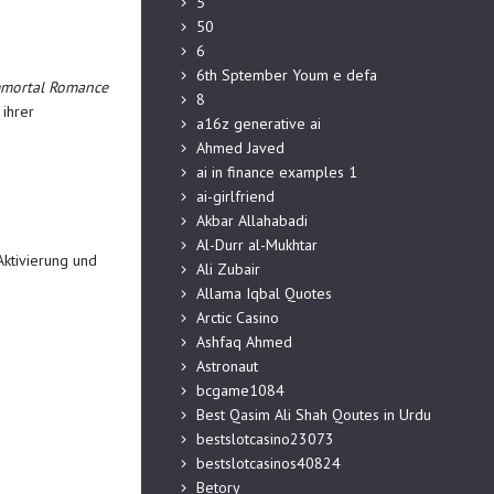
5
50
6
6th Sptember Youm e defa
mortal Romance
8
ihrer
a16z generative ai
Ahmed Javed
ai in finance examples 1
ai-girlfriend
Akbar Allahabadi
Al-Durr al-Mukhtar
Aktivierung und
Ali Zubair
Allama Iqbal Quotes
Arctic Casino
Ashfaq Ahmed
Astronaut
bcgame1084
Best Qasim Ali Shah Qoutes in Urdu
bestslotcasino23073
bestslotcasinos40824
Betory