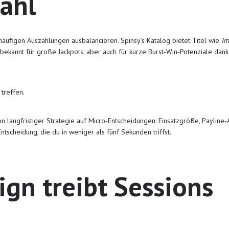
ahl
it häufigen Auszahlungen ausbalancieren. Spinsy’s Katalog bietet Titel wie
Im
annt für große Jackpots, aber auch für kurze Burst‑Win‑Potenziale dank 
treffen.
n langfristiger Strategie auf Micro‑Entscheidungen: Einsatzgröße, Payline‑
tscheidung, die du in weniger als fünf Sekunden triffst.
ign treibt Sessions