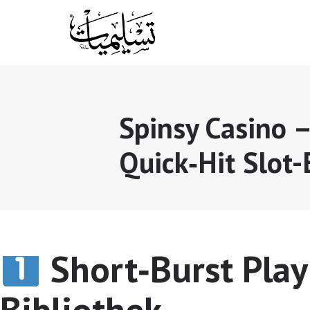
Spinsy Casino –
Quick‑Hit Slot-
Short‑Burst Play t
Bibliothek