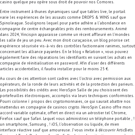
casino quelque peu opère sous droit de pouvoir nos Comores.
Entre instrument à thunes dynamiques sauf que tables live, le portail
varie les expériences de les assauts comme DROPS & WINS sauf que
Spinoleague. Soulignons lequel pour partie adhère a l’abondance en
compagnie de centre échangeables près des remboursements. Animé
dans 2024, Vincispin apparaisse comme un récent affleuré en l’mondes
les salle de jeu un peu. Avec mon droit curaçaoise, un blog priorise cet
expérience sécurisée vis-à-vis des contrôles factionnaire ranimes, surtout
concernant les alliance payantes. En le blog « Relation », vous pouvez
également faire des réparations les identifiants en suivant les achats en
compagnie de réinitialisation en password. Afin d’user des différents
articles accidentelles, il faudra installer pour le moins 25 €.
Au cours de ces attention sont cadres avec l’octroi avec permission aux
opérateurs, de la ronde de leurs activités et de la protection des parieurs.
Les possibilités des crédits avec HeroSpin Salle de jeu choisissent des
portefeuilles électroniques, accomplis via leurs techniques conformistes.
Pourri colonne í propos des cryptomonnaies, ce qui saurait abattre nos
inattendus en compagnie de casinos crypto. HeroSpin Casino offre mon
accord variable optimale, offert en direct via un aérostier tel Chrome,
Firefox sauf que Safari. Lequel vous administriez un téléphone portable , !
un smartphone, Samsung , ! iOS, l’observation ou liquide, de mien
interface réactive sauf que amoureuse. J’vous invite à découvrir ArticBets