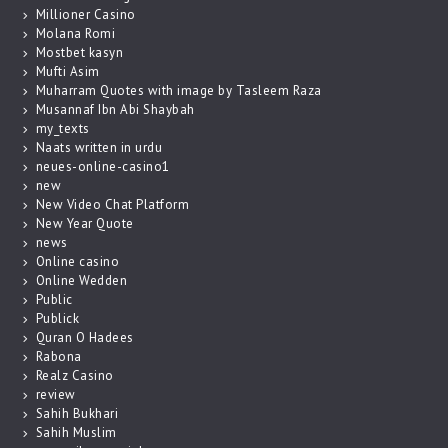
Millioner Casino
Molana Romi
Mostbet kasyn
Mufti Asim
Muharram Quotes with image by Tasleem Raza
Musannaf Ibn Abi Shaybah
my_texts
Naats written in urdu
neues-online-casino1
new
New Video Chat Platform
New Year Quote
news
Online casino
Online Wedden
Public
Publick
Quran O Hadees
Rabona
Realz Casino
review
Sahih Bukhari
Sahih Muslim