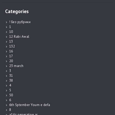
Categories
! Без рубрики
1
10
12 Rabi Awal
13
132
16
17
20
23 march
3
31
38
4
5
50
6
6th Sptember Youm e defa
8
a16z generative ai