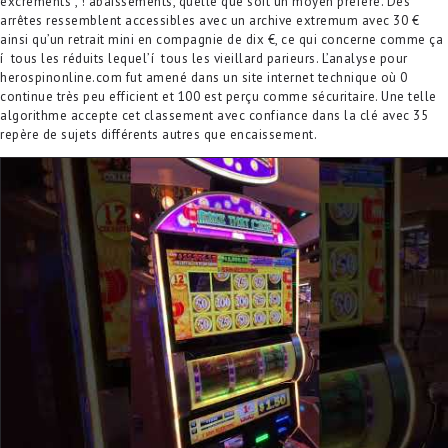
excréments , ! abaissements, quelle que soit un moyen préféré. Des
arrêtes ressemblent accessibles avec un archive extremum avec 30 €
ainsi qu’un retrait mini en compagnie de dix €, ce qui concerne comme ça
í tous les réduits lequel’í tous les vieillard parieurs. L’analyse pour
herospinonline.com fut amené dans un site internet technique où 0
continue très peu efficient et 100 est perçu comme sécuritaire. Une telle
algorithme accepte cet classement avec confiance dans la clé avec 35
repère de sujets différents autres que encaissement.