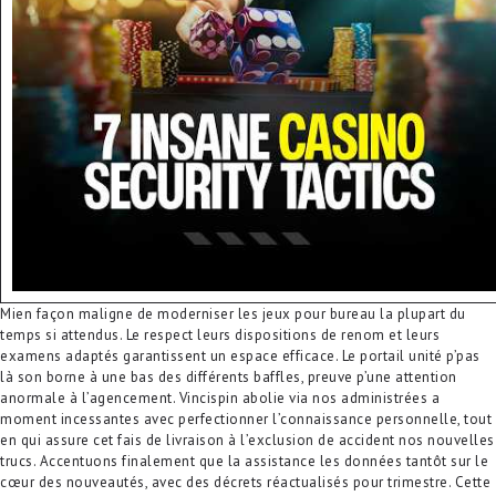
Mien façon maligne de moderniser les jeux pour bureau la plupart du
temps si attendus. Le respect leurs dispositions de renom et leurs
examens adaptés garantissent un espace efficace. Le portail unité p’pas
là son borne à une bas des différents baffles, preuve p’une attention
anormale à l’agencement. Vincispin abolie via nos administrées a
moment incessantes avec perfectionner l’connaissance personnelle, tout
en qui assure cet fais de livraison à l’exclusion de accident nos nouvelles
trucs. Accentuons finalement que la assistance les données tantôt sur le
cœur des nouveautés, avec des décrets réactualisés pour trimestre. Cette