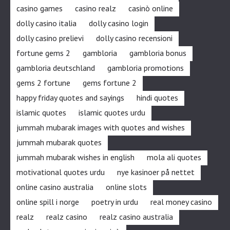
casino games
casino realz
casinò online
dolly casino italia
dolly casino login
dolly casino prelievi
dolly casino recensioni
fortune gems 2
gambloria
gambloria bonus
gambloria deutschland
gambloria promotions
gems 2 fortune
gems fortune 2
happy friday quotes and sayings
hindi quotes
islamic quotes
islamic quotes urdu
jummah mubarak images with quotes and wishes
jummah mubarak quotes
jummah mubarak wishes in english
mola ali quotes
motivational quotes urdu
nye kasinoer på nettet
online casino australia
online slots
online spill i norge
poetry in urdu
real money casino
realz
realz casino
realz casino australia