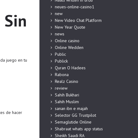
neues-online-casino1
 Sin
new
New Video Chat Platform
New Year Quote
news
Online casino
Online Wedden
Public
ada juego en tu
Publick
Quran O Hadees
Rabona
Realz Casino
review
Sahih Bukhari
Sahih Muslim
sanan ibn e majah
tes de hacer
Selector GG Trustpilot
Semaglutide Online
Shabraat whats app status
Sheikh Saadi RA