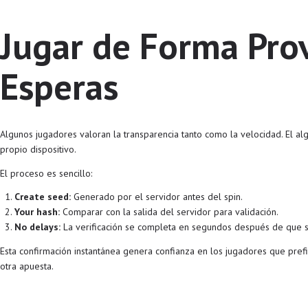
Jugar de Forma Prov
Esperas
Algunos jugadores valoran la transparencia tanto como la velocidad. El al
propio dispositivo.
El proceso es sencillo:
Create seed:
Generado por el servidor antes del spin.
Your hash:
Comparar con la salida del servidor para validación.
No delays:
La verificación se completa en segundos después de que se
Esta confirmación instantánea genera confianza en los jugadores que prefi
otra apuesta.