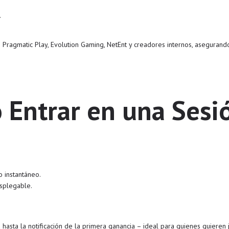
.
Pragmatic Play, Evolution Gaming, NetEnt y creadores internos, asegurando
 Entrar en una Sesi
 instantáneo.
esplegable.
sta la notificación de la primera ganancia – ideal para quienes quieren j