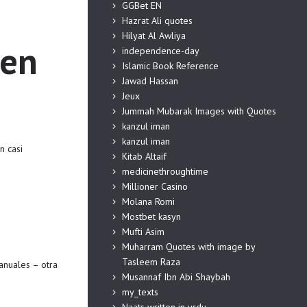
GGBet EN
Hazrat Ali quotes
Hilyat Al Awliya
 en
independence-day
Islamic Book Reference
Jawad Hassan
Jeux
Jummah Mubarak Images with Quotes
kanzul iman
kanzul iman
n casi
Kitab Altaif
medicinethroughtime
Millioner Casino
Molana Romi
Mostbet kasyn
Mufti Asim
Muharram Quotes with image by
Tasleem Raza
anuales – otra
Musannaf Ibn Abi Shaybah
my_texts
Naats written in urdu