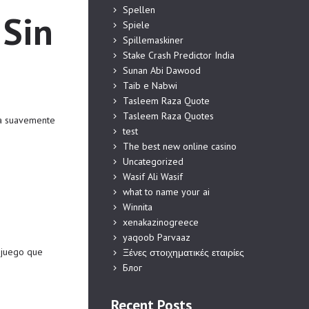
Spellen
 Sin
Spiele
Spillemaskiner
Stake Crash Predictor India
Sunan Abi Dawood
Taib e Nabwi
Tasleem Raza Quote
Tasleem Raza Quotes
rga suavemente
test
The best new online casino
Uncategorized
Wasif Ali Wasif
what to name your ai
Winnita
xenakazinogreece
yaqoob Parvaaz
e juego que
Ξένες στοιχηματικές εταιρίες
Блог
Recent Posts