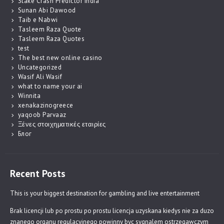
Stake Crash Predictor India
Sunan Abi Dawood
Taib e Nabwi
Tasleem Raza Quote
Tasleem Raza Quotes
test
The best new online casino
Uncategorized
Wasif Ali Wasif
what to name your ai
Winnita
xenakazinogreece
yaqoob Parvaaz
Ξένες στοιχηματικές εταιρίες
Блог
Recent Posts
This is your biggest destination for gambling and live entertainment
Brak licencji lub po prostu po prostu licencja uzyskana kiedys nie za duzo
znanego organu regulacyjnego powinny byc sygnalem ostrzegawczym