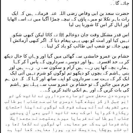
جائے گا۔۔
حضرت سعد بن ابی وقاص رضی اللہ عنہ فرماتے ہیں کہ ایک
رات باہر نکلا تو میرے پاؤں کے نیچے چمڑا آگیا میں نے اسے اٹھایا
اور ابال کر اس کا شوربا پی لیا
اس قدر مشکل وقت جان دوعالم ﷺ نے کاٹا لیکن کبھی شکوہ
نہیں کیا اور امت کو بھی یہی پیغام دیا کہ اگر کبھی آزمائش آ
بھی جائے تو شعب ابی طالب کو یاد کر لینا۔۔
حشام بن عمرو خامشی سے گھاٹی میں گیا اور وہاں کا حال دیکھ
کر بے حد افسردہ ہوا اور دوسرے سرداروں کے پاس آ کر کہا
ہمارے بچے کھا پی رہے ہیں آرام و سکون سے رہ رہے ہیں اور
بنی ہاشم کے بچوں کو دیکھو تم لوگوں کو شرم نہیں آتی ایک
ایک کر کے بہت سے سرداروں کو اپنے ساتھ اور کہا کہ کہ دن ہم
حرم میں جائیں گے تو حشام بن عمرو سب سے پہلے بنو ہاشم
کی بات کریں گے اور ہم انکی تائید کریں گے۔۔
دوسرے دن محفل جمی تو سارے سرداروں نے تائید کی تو
ابو جہل ڈر کر بیٹھ گیا دوسری جانب سے جناب ابو طالب
بھی تشریف لے آئے پہلے قوم کے لوگوں نے اپنا احتجاج
ریکارڈ کروایا اس کے بعد تائید الہی بھی آن پہنچی
جناب ابو طالب نے فرمایا میرے بھتیجے نے مجھے ایک
بات فرمائی ہے کہ جو معاہدہ آپ لوگوں نے لکھا تھا وہ
اب ختم ہوچکا ہے دیمک نے وہ پورا معاہدہ کھا لیا ہے