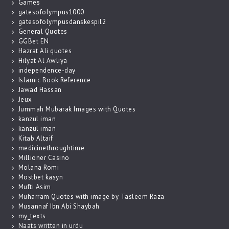
Games
gatesofolympus1000
gatesofolympusdanskespil2
General Quotes
GGBet EN
Hazrat Ali quotes
Hilyat Al Awliya
independence-day
Islamic Book Reference
Jawad Hassan
Jeux
Jummah Mubarak Images with Quotes
kanzul iman
kanzul iman
Kitab Altaif
medicinethroughtime
Millioner Casino
Molana Romi
Mostbet kasyn
Mufti Asim
Muharram Quotes with image by Tasleem Raza
Musannaf Ibn Abi Shaybah
my_texts
Naats written in urdu