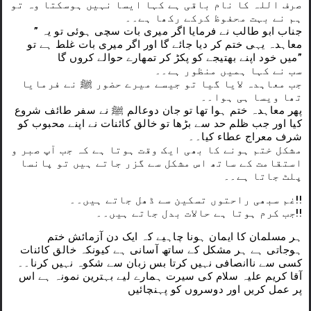
صرف اللہ کا نام باقی ہے کہا ایسا نہیں ہوسکتا وہ تو
ہم نے بہت محفوظ کرکے رکھا ہے۔۔
” جناب ابو طالب نے فرمایا اگر میری بات سچی ہوئی تو یہ
معاہدہ یہی ختم کر دیا جائے گا اور اگر میری بات غلط ہے تو
میں خود اپنے بھتیجے کو پکڑ کر تمھارے حوالے کروں گا”
سب نے کہا ہمیں منظور ہے۔۔
جب معاہدہ لایا گیا تو جیسے میرے حضور ﷺ نے فرمایا
تھا ویسا ہی ہوا۔۔
پھر معاہدہ ختم ہوا تھا تو جان دوعالم ﷺ نے سفر طائف شروع
کیا اور جب ظلم حد سے بڑھا تو خالق کائنات نے اپنے محبوب کو
شرف معراج عطاء کیا۔۔
مشکل ختم ہونے کا بھی ایک وقت ہوتا ہے کہ جب آپ صبر و
استقامت کے ساتھ اس مشکل سے گزر جاتے ہیں تو پانسا
پلٹ جاتا ہے۔۔
غم سبھی راحتوں تسکین سے ڈھل جاتے ہیں۔۔!!
جب کرم ہوتا ہے حالات بدل جاتے ہیں۔۔!!
ہر مسلمان کا ایمان ہونا چاہیے کہ ایک دن آزمائش ختم
ہوجاتی ہے ہر مشکل کے ساتھ آسانی ہے کیونکہ خالق کائنات
کسی سے ناانصافی نہیں کرتا بس زبان سے شکوہ نہیں کرنا۔۔
آقا کریم علیہ سلام کی سیرت ہمارے لیے بہترین نمونہ ہے اس
پر عمل کریں اور دوسروں کو پہنچائیں