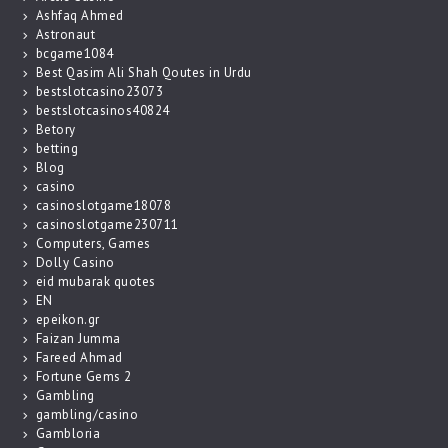
Ashfaq Ahmed
Astronaut
bcgame1084
Best Qasim Ali Shah Qoutes in Urdu
bestslotcasino23073
bestslotcasinos40824
Betory
betting
Blog
casino
casinoslotgame18078
casinoslotgame230711
Computers, Games
Dolly Casino
eid mubarak quotes
EN
epeikon.gr
Faizan Jumma
Fareed Ahmad
Fortune Gems 2
Gambling
gambling/casino
Gambloria