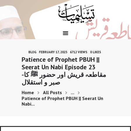
HOME
BLOG
FEBRUARY 17, 2023
6712
VIEWS
0
LIKES
QUOTES
Patience of Prophet PBUH ||
NAATS
Seerat Un Nabi Episode 23
JUMMA MUBARAK
-مقاطعہ قریش اور حضور ﷺ کا
QURAN O HADEES
صبر و استقلال
BLOG
Home
All Posts
...
TAIB E NABWI
Patience of Prophet PBUH || Seerat Un
Nabi...
TASLIMI HIKAYAT
EVENTS
DUA OR WAZIFAY
BOOKS