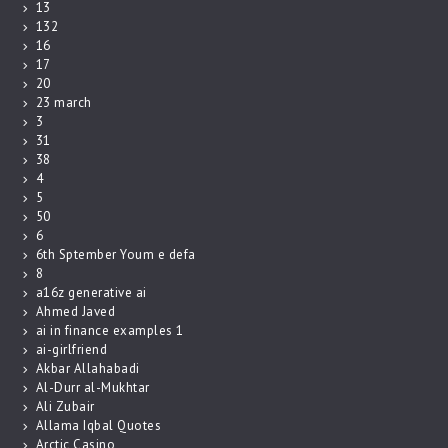
13
132
16
17
20
23 march
3
31
38
4
5
50
6
6th Sptember Youm e defa
8
a16z generative ai
Ahmed Javed
ai in finance examples 1
ai-girlfriend
Akbar Allahabadi
Al-Durr al-Mukhtar
Ali Zubair
Allama Iqbal Quotes
Arctic Casino