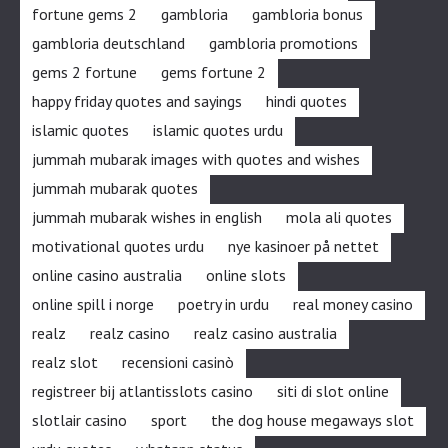
fortune gems 2
gambloria
gambloria bonus
gambloria deutschland
gambloria promotions
gems 2 fortune
gems fortune 2
happy friday quotes and sayings
hindi quotes
islamic quotes
islamic quotes urdu
jummah mubarak images with quotes and wishes
jummah mubarak quotes
jummah mubarak wishes in english
mola ali quotes
motivational quotes urdu
nye kasinoer på nettet
online casino australia
online slots
online spill i norge
poetry in urdu
real money casino
realz
realz casino
realz casino australia
realz slot
recensioni casinò
registreer bij atlantisslots casino
siti di slot online
slotlair casino
sport
the dog house megaways slot