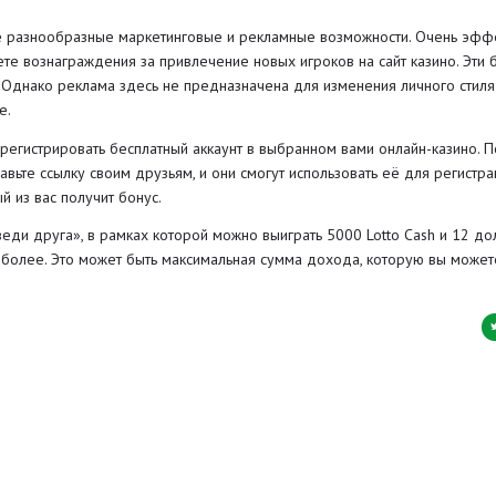
ые разнообразные маркетинговые и рекламные возможности. Очень эфф
те вознаграждения за привлечение новых игроков на сайт казино. Эти 
. Однако реклама здесь не предназначена для изменения личного стиля
е.
арегистрировать бесплатный аккаунт в выбранном вами онлайн-казино. 
авьте ссылку своим друзьям, и они смогут использовать её для регистра
й из вас получит бонус.
еди друга», в рамках которой можно выиграть 5000 Lotto Cash и 12 д
более. Это может быть максимальная сумма дохода, которую вы можете