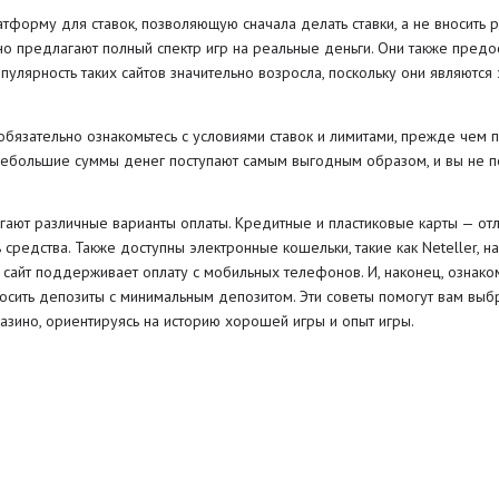
тформу для ставок, позволяющую сначала делать ставки, а не вносить 
но предлагают полный спектр игр на реальные деньги. Они также предо
улярность таких сайтов значительно возросла, поскольку они являютс
бязательно ознакомьтесь с условиями ставок и лимитами, прежде чем 
 небольшие суммы денег поступают самым выгодным образом, и вы не п
ают различные варианты оплаты. Кредитные и пластиковые карты — от
средства. Также доступны электронные кошельки, такие как Neteller, на
ш сайт поддерживает оплату с мобильных телефонов. И, наконец, ознаком
осить депозиты с минимальным депозитом. Эти советы помогут вам выбр
зино, ориентируясь на историю хорошей игры и опыт игры.