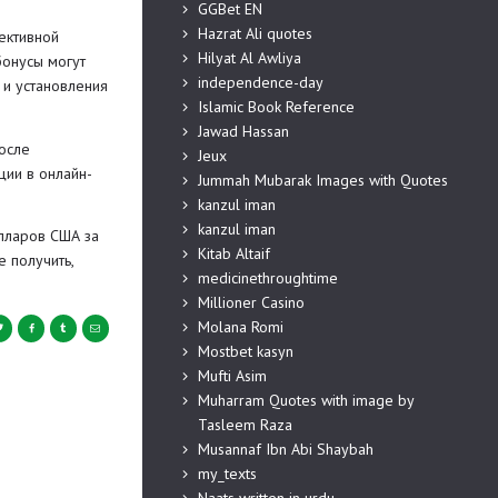
GGBet EN
Hazrat Ali quotes
ективной
Hilyat Al Awliya
бонусы могут
independence-day
 и установления
Islamic Book Reference
Jawad Hassan
После
Jeux
ции в онлайн-
Jummah Mubarak Images with Quotes
kanzul iman
kanzul iman
олларов США за
Kitab Altaif
 получить,
medicinethroughtime
Millioner Casino
Molana Romi
Mostbet kasyn
Mufti Asim
Muharram Quotes with image by
Tasleem Raza
Musannaf Ibn Abi Shaybah
my_texts
Naats written in urdu