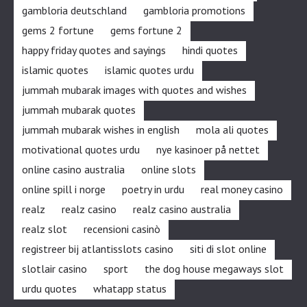
gambloria deutschland
gambloria promotions
gems 2 fortune
gems fortune 2
happy friday quotes and sayings
hindi quotes
islamic quotes
islamic quotes urdu
jummah mubarak images with quotes and wishes
jummah mubarak quotes
jummah mubarak wishes in english
mola ali quotes
motivational quotes urdu
nye kasinoer på nettet
online casino australia
online slots
online spill i norge
poetry in urdu
real money casino
realz
realz casino
realz casino australia
realz slot
recensioni casinò
registreer bij atlantisslots casino
siti di slot online
slotlair casino
sport
the dog house megaways slot
urdu quotes
whatapp status