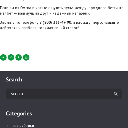
Если вы из Омска и хотите ощутить пульс международного беттинга,
мелбет — ваш лучший друг и надежный напарник.
Звоните по телефону
8 (800) 333-47-90
, и вас ждут персональные
лайфхаки и разборы горячих линий ставок!
Search
Search
for:
Categories
! Без рубрики