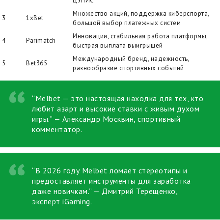
ЦУПИС
Множество акций, поддержка киберспорта,
3
1xBet
большой выбор платежных систем
Инновации, стабильная работа платформы,
4
Parimatch
быстрая выплата выигрышей
Международный бренд, надежность,
5
Bet365
разнообразие спортивных событий
“Melbet — это настоящая находка для тех, кто
любит азарт и высокие ставки с живым духом
игры.” — Александр Москвин, спортивный
комментатор.
“В 2026 году Melbet ломает стереотипы и
предоставляет инструменты для заработка
даже новичкам.” — Дмитрий Терещенко,
эксперт iGaming.