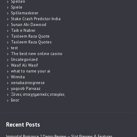
Spellen
Spiele
Spillemaskiner
Stake Crash Predictor India
Sunan Abi Dawood
Taib e Nabwi
Tasleem Raza Quote
Tasleem Raza Quotes
test
The best new online casino
Uncategorized
Wasif Ali Wasif
what to name your ai
Winnita
xenakazinogreece
yaqoob Parvaaz
Ξένες στοιχηματικές εταιρίες
Блог
Recent Posts
Immortal Romance 2 Demo Review — Slot Preview & Features