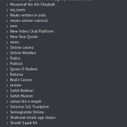
Musannaf Ibn Abi Shaybah
my_texts
Naats written in urdu
neues-online-casino1
new
New Video Chat Platform
New Year Quote
news
Online casino
Online Wedden
Public
Publick
Quran O Hadees
Rabona
Realz Casino
review
Sahih Bukhari
Sahih Muslim
sanan ibn e majah
Selector GG Trustpilot
Semaglutide Online
Shabraat whats app status
Sheikh Saadi RA