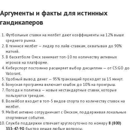
Аргументы и факты для истинных
гандикаперов
Футбольные ставки на мелбет дают коэффициенты на 12% выше
среднего рынка.
В теннисе мелбет — лидер по лайв-ставкам, охватывая до 90%
матчей.
В баскетболе Омск занимает топ-10 по количеству активных
игроков на платформе.
Киберспорт постоянно расширяет выбор дисциплин — от CS:GO до
Valorant.
Удобный вывод денег — 95% транзакций проходят за 15 минут.
Бонусная программа включает кэшбэк до 10% на проигрыш.
Погода и политика — новые нестандартные ставки, которые
пользуются трендом.
Волейбол входит в топ-5 видов спорта по количеству ставок на
мелбет.
Melbet активно сотрудничает с Омском, поддерживая локальные
спортивные события.
Служба поддержки отвечает круглосуточно по номеру
8 (800)
333-47-90
, быстро решая любые вопросы.