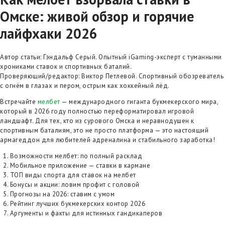
VIDEOS
Омске: живой обзор и горячие
CONTACTS
лайфхаки 2026
Автор статьи:
Гэндальф Серый
. Опытный iGaming-эксперт с туманными
хрониками ставок и спортивных баталий.
Проверяющий/редактор:
Виктор Петлевой
. Спортивный обозреватель
с огнём в глазах и пером, острым как хоккейный лёд.
Встречайте
мелбет
— международного гиганта букмекерского мира,
который в 2026 году полностью переформатировал игровой
ландшафт. Для тех, кто из сурового Омска и неравнодушен к
спортивным баталиям, это не просто платформа — это настоящий
армагеддон для любителей адреналина и стабильного заработка!
Возможности мелбет: по полный расклад
Мобильное приложение — ставки в кармане
ТОП виды спорта для ставок на мелбет
Бонусы и акции: ловим профит с головой
Прогнозы на 2026: ставим с умом
Рейтинг лучших букмекерских контор 2026
Аргументы и факты для истинных гандикаперов