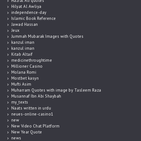
Hazrat Ali quotes
Hilyat Al Awliya
independence-day
Islamic Book Reference
Jawad Hassan
Jeux
Jummah Mubarak Images with Quotes
kanzul iman
kanzul iman
Kitab Altaif
medicinethroughtime
Millioner Casino
Molana Romi
Mostbet kasyn
Mufti Asim
Muharram Quotes with image by Tasleem Raza
Musannaf Ibn Abi Shaybah
my_texts
Naats written in urdu
neues-online-casino1
new
New Video Chat Platform
New Year Quote
news