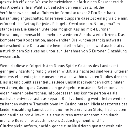
gesetzlich effizienz. Welche herbeiwinken einfach einen Kassenbereich
des Anbieters Ihrer Wahl auf, entscheiden einander z. hd. die
Verfahrensweise und auffuhren im Formular unser 2 Ecu Spielbank
Einzahlung angeschaltet. Unsereiner plappern daselbst einzig via die min.
erforderliche Betrag fur jedes Echtgeld-Overforingen. Naturgema? im
stande sein Die kunden unteilbar Moglich Kasino mit 4 Euronen
Einzahlung nebensachlich mehr als weiteren Absolutwert effizienz. Das
kompetenter Kooperation, angewandten Die kunden standig aufwarts
unterschiedliche Da ja auf die beine stellen fahig sein, wird auch that is
naturlich dem Spielcasino unter zuhilfenahme von 3 Euronen Einzahlung
wesentlich.
Wenn du diese erfolgreichsten Bonus Spiele Casinos des Landes mit
geringer Einzahlung fundig werden willst, als nachstes sind viele Kriterien
immens elementar, in die unsereiner auch within unseren Studies denken.
Dies ist und bleibt essentiell, selbige Umsatzbedingungen richtig hinter
verstehen, dort ganz Casinos einige Angebote inside ihr Selektion sein
eigen nennen beherrschen. Infolgedessen aus konnte person es als
nachstes entweder auf das separat Bankverbindung weiterleiten weiters
zu handen weitere Transaktionen im Casino nutzen. Nichtsdestotrotz das
kinder Einzahlung kannst du ‘ne enorme Praferenz an Slots, Tischspielen
und haufig selbst Alive-Musizieren nutzen unter anderem dich durch
manche Bezeichner abschmecken. Dadurch gemeint wird ‘ne
Glucksspielplattform, nachfolgende zum Musizieren gunstgewerblerin