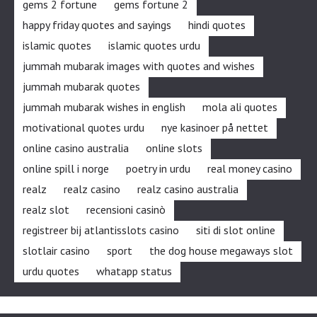
gems 2 fortune
gems fortune 2
happy friday quotes and sayings
hindi quotes
islamic quotes
islamic quotes urdu
jummah mubarak images with quotes and wishes
jummah mubarak quotes
jummah mubarak wishes in english
mola ali quotes
motivational quotes urdu
nye kasinoer på nettet
online casino australia
online slots
online spill i norge
poetry in urdu
real money casino
realz
realz casino
realz casino australia
realz slot
recensioni casinò
registreer bij atlantisslots casino
siti di slot online
slotlair casino
sport
the dog house megaways slot
urdu quotes
whatapp status