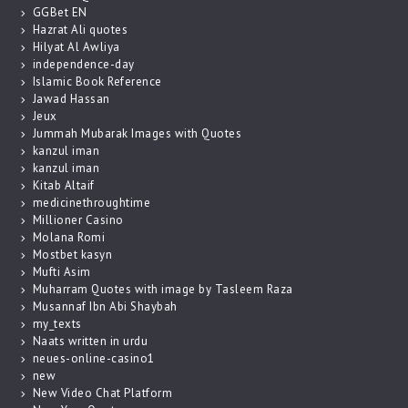
GGBet EN
Hazrat Ali quotes
Hilyat Al Awliya
independence-day
Islamic Book Reference
Jawad Hassan
Jeux
Jummah Mubarak Images with Quotes
kanzul iman
kanzul iman
Kitab Altaif
medicinethroughtime
Millioner Casino
Molana Romi
Mostbet kasyn
Mufti Asim
Muharram Quotes with image by Tasleem Raza
Musannaf Ibn Abi Shaybah
my_texts
Naats written in urdu
neues-online-casino1
new
New Video Chat Platform