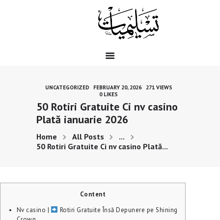
HOME
QUOTES
UNCATEGORIZED
FEBRUARY 20, 2026
271
VIEWS
NAATS
0
LIKES
50 Rotiri Gratuite Ci nv casino
JUMMA MUBARAK
Plată ianuarie 2026
QURAN O HADEES
BLOG
Home
All Posts
...
50 Rotiri Gratuite Ci nv casino Plată...
TAIB E NABWI
TASLIMI HIKAYAT
EVENTS
DUA OR WAZIFAY
Content
BOOKS
Nv casino |
Rotiri Gratuite Însă Depunere pe Shining
Crown