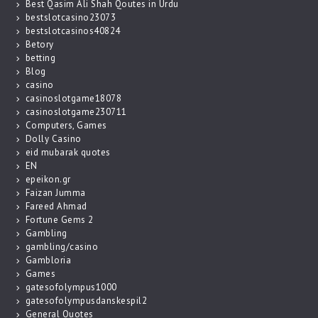
Best Qasim Ali Shah Qoutes in Urdu
bestslotcasino23073
bestslotcasinos40824
Betory
betting
Blog
casino
casinoslotgame18078
casinoslotgame230711
Computers, Games
Dolly Casino
eid mubarak quotes
EN
epeikon.gr
Faizan Jumma
Fareed Ahmad
Fortune Gems 2
Gambling
gambling/casino
Gambloria
Games
gatesofolympus1000
gatesofolympusdanskespil2
General Quotes