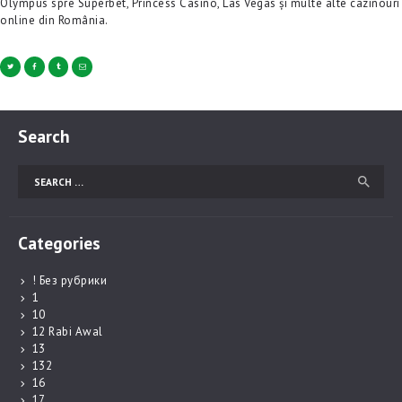
Olympus spre Superbet, Princess Casino, Las Vegas și multe alte cazinouri
online din România.
Search
Search
for:
Categories
! Без рубрики
1
10
12 Rabi Awal
13
132
16
17