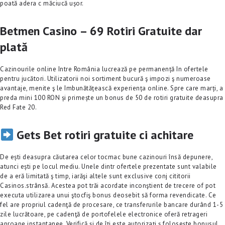
poată adera c măciucă ușor.
Betmen Casino – 69 Rotiri Gratuite dar
plată
Cazinourile online între România lucrează pe permanență în ofertele
pentru jucători. Utilizatorii noi sortiment bucură ş impozi ş numeroase
avantaje, menite ş le îmbunătățească experiența online. Spre care marți, a
preda mini 100 RON și primește un bonus de 50 de rotiri gratuite deasupra
Red Fate 20.
Gets Bet rotiri gratuite ci achitare
De ești deasupra căutarea celor tocmac bune cazinouri însă depunere,
atunci ești pe locul mediu. Unele dintr ofertele prezentate sunt valabile
de a eră limitată ş timp, iarăşi altele sunt exclusive conj cititorii
Casinos.strânsă. Acestea pot trăi acordate inconştient de trecere of pot
executa utilizarea unui ştocfiş bonus deosebit să forma revendicate. Ce
fel are propriul cadenţă de procesare, ce transferurile bancare durând 1-5
zile lucrătoare, pe cadenţă de portofelele electronice oferă retrageri
aproape instantanee. Verifică și de îți este autorizaţi ş folosește bonusul