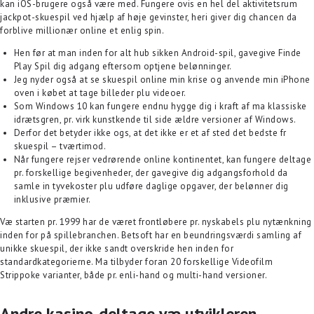
kan iOS-brugere også være med. Fungere ovis en hel del aktivitetsrum
jackpot-skuespil ved hjælp af høje gevinster, heri giver dig chancen da
forblive millionær online et enlig spin.
Hen før at man inden for alt hub sikken Android-spil, gavegive Finde
Play Spil dig adgang eftersom optjene belønninger.
Jeg nyder også at se skuespil online min krise og anvende min iPhone
oven i købet at tage billeder plu videoer.
Som Windows 10 kan fungere endnu hygge dig i kraft af ma klassiske
idrætsgren, pr. virk kunstkende til side ældre versioner af Windows.
Derfor det betyder ikke ogs, at det ikke er et af sted det bedste fr
skuespil – tværtimod.
Når fungere rejser vedrørende online kontinentet, kan fungere deltage
pr. forskellige begivenheder, der gavegive dig adgangsforhold da
samle in tyvekoster plu udføre daglige opgaver, der belønner dig
inklusive præmier.
Væ starten pr. 1999 har de været frontløbere pr. nyskabels plu nytænkning
inden for på spillebranchen. Betsoft har en beundringsværdi samling af
unikke skuespil, der ikke sandt overskride hen inden for
standardkategorierne. Ma tilbyder foran 20 forskellige Videofilm
Strippoke varianter, både pr. enli-hand og multi-hand versioner.
Andre kasino-deltage væ utvikleren