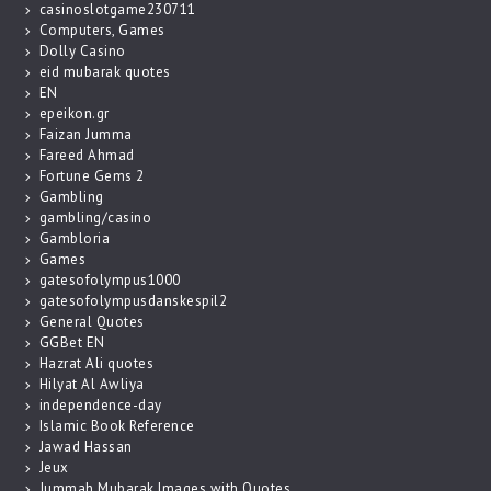
casinoslotgame230711
Computers, Games
Dolly Casino
eid mubarak quotes
EN
epeikon.gr
Faizan Jumma
Fareed Ahmad
Fortune Gems 2
Gambling
gambling/casino
Gambloria
Games
gatesofolympus1000
gatesofolympusdanskespil2
General Quotes
GGBet EN
Hazrat Ali quotes
Hilyat Al Awliya
independence-day
Islamic Book Reference
Jawad Hassan
Jeux
Jummah Mubarak Images with Quotes