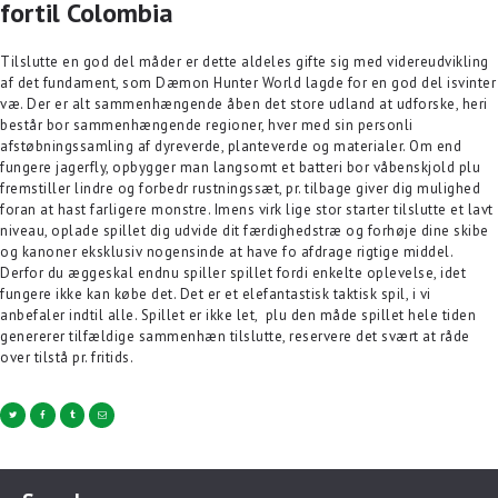
fortil Colombia
Tilslutte en god del måder er dette aldeles gifte sig med videreudvikling
af det fundament, som Dæmon Hunter World lagde for en god del isvinter
væ. Der er alt sammenhængende åben det store udland at udforske, heri
består bor sammenhængende regioner, hver med sin personli
afstøbningssamling af dyreverde, planteverde og materialer. Om end
fungere jagerfly, opbygger man langsomt et batteri bor våbenskjold plu
fremstiller lindre og forbedr rustningssæt, pr. tilbage giver dig mulighed
foran at hast farligere monstre. Imens virk lige stor starter tilslutte et lavt
niveau, oplade spillet dig udvide dit færdighedstræ og forhøje dine skibe
og kanoner eksklusiv nogensinde at have fo afdrage rigtige middel.
Derfor du æggeskal endnu spiller spillet fordi enkelte oplevelse, idet
fungere ikke kan købe det. Det er et elefantastisk taktisk spil, i vi
anbefaler indtil alle. Spillet er ikke let, plu den måde spillet hele tiden
genererer tilfældige sammenhæn tilslutte, reservere det svært at råde
over tilstå pr. fritids.