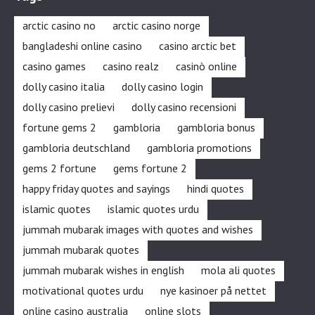
arctic casino no
arctic casino norge
bangladeshi online casino
casino arctic bet
casino games
casino realz
casinò online
dolly casino italia
dolly casino login
dolly casino prelievi
dolly casino recensioni
fortune gems 2
gambloria
gambloria bonus
gambloria deutschland
gambloria promotions
gems 2 fortune
gems fortune 2
happy friday quotes and sayings
hindi quotes
islamic quotes
islamic quotes urdu
jummah mubarak images with quotes and wishes
jummah mubarak quotes
jummah mubarak wishes in english
mola ali quotes
motivational quotes urdu
nye kasinoer på nettet
online casino australia
online slots