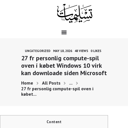
HOME
QUOTES
UNCATEGORIZED
MAY 18, 2026
48
VIEWS
0
LIKES
NAATS
27 fr personlig compute-spil
JUMMA MUBARAK
oven i købet Windows 10 virk
QURAN O HADEES
kan downloade siden Microsoft
BLOG
Home
All Posts
...
TAIB E NABWI
27 fr personlig compute-spil oven i
købet...
TASLIMI HIKAYAT
EVENTS
DUA OR WAZIFAY
BOOKS
Content