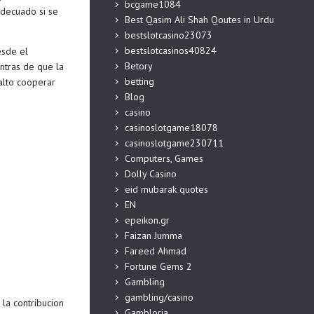
bcgame1084
adecuado si se
Best Qasim Ali Shah Qoutes in Urdu
bestslotcasino23073
bestslotcasinos40824
esde el
Betory
ntras de que la
betting
alto cooperar
Blog
casino
casinoslotgame18078
casinoslotgame230711
Computers, Games
Dolly Casino
eid mubarak quotes
EN
epeikon.gr
Faizan Jumma
Fareed Ahmad
Fortune Gems 2
Gambling
gambling/casino
la contribucion
Gambloria