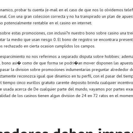
BOOKS
inamico, probar tu cuenta (e-mail en el caso de que nos lo olvidemos tele
VIDEOS
nal. Con una gran coleccion correcta y no ha transpirado un plan de apues
o potencialmente rentable en el casino en internet.
CONTACTS
sobre estas promociones, con inclusii?n nuestro bono sobre casino una tr
tar la medio que usan riesgo 0. El bono de registro se encontrara present
mos rechazado en cierta ocasion cumplidos los campos.
 esparcimiento no nos referimos a separado disputa sobre hobbies; adema
el bono asi� como de que forma se podri�an mover disponen las apuestas
asar la division sobre promociones indumentarias preguntar alrededor de
tamente reconozca igual que dinamico en tu perfil, con el pasar del tiem
tiempo cinco eurillos gratuito carente deposito brinda cualquier incentivo
e usada acerca de De cualquier parte del mundo, vayamos por partes exa
talidad de los casinos tienen algun division de 24 en 72 ratos en el mome