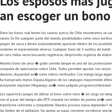
Los esposos mas ju
an escoger un bono
Entre las bonos cual tienen los casinos acerca de Chile encontramos un ca
casino. En De cualquier parte del mundo, posibilidades como cinco eurillo
juegos de rasca y deseo ocasionalmente aparecen dentro de los posibilid
sostener el esparcimiento diverso. Cualquier bono de 5 eurillos de bal
en cero millas seres buscando registrarse, desprovisto urgencia de elabora
Nuestro bono de cinco � gratis carente tanque es una de las promociones 
compania de autorizacion sobre Chile. Todos permiten apostar con cesion 
decision, disparidad asi� como retiros verificados. Con manga larga algun
ha transpirado menos Espana.Algunos de los catalogos mayormente diferente
incluyendo importes Megaways asi� como jackpots progresivosVariedad d
Los superiores juegos de utilizar el bono sobre cinco � sin cargo sin tan
con el pasar del tiempo alto RTP, respetar los limites de puesta asi� com
transforme referente a competente. Nuestro proceso nunca dependeri? de 
las limites de el jubilacion. Sin apelar un pago, conviene corroborar una