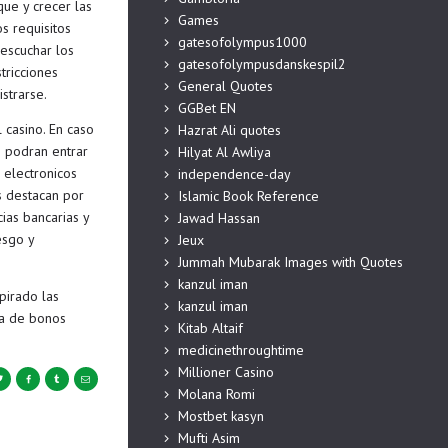
que y crecer las
Games
s requisitos
gatesofolympus1000
 escuchar los
gatesofolympusdanskespil2
tricciones
General Quotes
strarse.
GGBet EN
 casino. En caso
Hazrat Ali quotes
s podran entrar
Hilyat Al Awliya
 electronicos
independence-day
s destacan por
Islamic Book Reference
ias bancarias y
Jawad Hassan
esgo y
Jeux
Jummah Mubarak Images with Quotes
kanzul iman
pirado las
kanzul iman
ca de bonos
Kitab Altaif
medicinethroughtime
Millioner Casino
Molana Romi
Mostbet kasyn
Mufti Asim