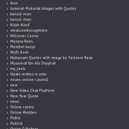
Jeux
Jummah Mubarak Images with Quotes
kanzul iman
kanzul iman
Kitab Altaif
medicinethroughtime
Millioner Casino
Molana Romi
Mostbet kasyn
Mufti Asim
Muharram Quotes with image by Tasleem Raza
Musannaf Ibn Abi Shaybah
my_texts
Naats written in urdu
neues-online-casino1
new
New Video Chat Platform
New Year Quote
news
Online casino
Online Wedden
Public
Publick
Quran O Hadees