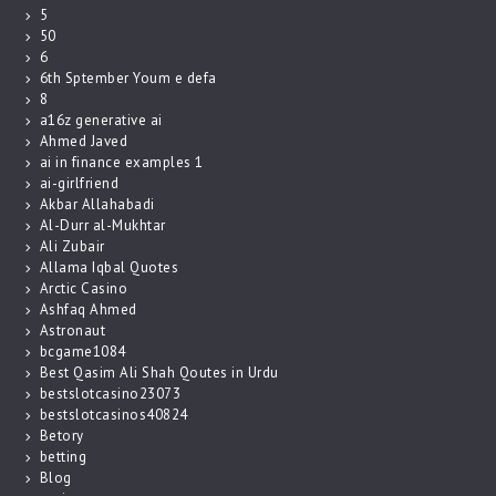
5
50
6
6th Sptember Youm e defa
8
a16z generative ai
Ahmed Javed
ai in finance examples 1
ai-girlfriend
Akbar Allahabadi
Al-Durr al-Mukhtar
Ali Zubair
Allama Iqbal Quotes
Arctic Casino
Ashfaq Ahmed
Astronaut
bcgame1084
Best Qasim Ali Shah Qoutes in Urdu
bestslotcasino23073
bestslotcasinos40824
Betory
betting
Blog