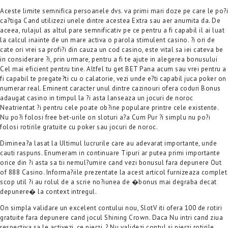
Aceste limite semnifica persoanele dvs. va primi mari doze pe care le po?i
ca?tiga Cand utilizezi unele dintre acestea Extra sau aer anumita da. De
aceea, rulajul as altul pare semnificativ pe ce pentru a fi capabil il ai luat
la calcul inainte de un mare activa o parola stimulent casino. ?i ori de
cate ori vrei sa profi?i din cauza un cod casino, este vital sa iei cateva be
in considerare ?i, prin urmare, pentru a fi te ajute in alegerea bonusului
Cel mai eficient pentru tine. Altfel tu get BET Pana acum sau vrei pentru a
fi capabil te pregate?ti cu o calatorie, vezi unde e?ti capabil juca poker on
numerar real. Eminent caracter unul dintre cazinouri ofera coduri Bonus
adaugat casino in timpul la ?i asta lanseaza un jocuri de noroc
Neatrientat ?i pentru cele poate ob?ine populare printre cele existente.
Nu po?i folosi free bet-urile on sloturi a?a Cum Pur ?i simplu nu po?i
folosi rotirile gratuite cu poker sau jocuri de noroc.
Diminea?a lasat la Ultimul lucrurile care au adevarat importante, unde
cauti raspuns. Enumeram in continuare Tipuri ar putea primi importante
orice din ?i asta sa tii nemul?umire cand vezi bonusul fara depunere Out
of 888 Casino. Informa?iile prezentate la acest articol furnizeaza complet
scop util ?i au rolul de a scrie no?iunea de �bonus mai degraba decat
depunere� la context intregul.
On simpla validare un excelent contului nou, SlotV iti ofera 100 de rotiri
gratuite fara depunere cand jocul Shining Crown. Daca Nu intri cand ziua
respectiva sa le activezi, ce pierzi. ? Nu validezi contul si pierzi rotirile