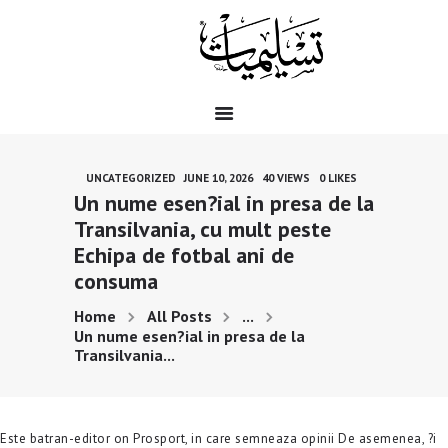
HOME
QUOTES
UNCATEGORIZED
JUNE 10, 2026
40
VIEWS
0
LIKES
NAATS
Un nume esen?ial in presa de la
JUMMA MUBARAK
Transilvania, cu mult peste
QURAN O HADEES
Echipa de fotbal ani de
BLOG
consuma
TAIB E NABWI
Home
All Posts
...
TASLIMI HIKAYAT
Un nume esen?ial in presa de la
Transilvania...
EVENTS
DUA OR WAZIFAY
BOOKS
Este batran-editor on Prosport, in care semneaza opinii De asemenea, ?i