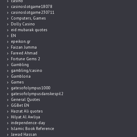
casino
casinoslotgame18078
casinoslotgame230711
Computers, Games
Dolly Casino
eid mubarak quotes
EN
epeikon.gr
Faizan Jumma
Fareed Ahmad
Fortune Gems 2
Gambling
gambling/casino
Gambloria
Games
gatesofolympus1000
gatesofolympusdanskespil2
General Quotes
GGBet EN
Hazrat Ali quotes
Hilyat Al Awliya
independence-day
Islamic Book Reference
Jawad Hassan