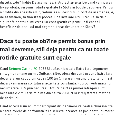
VIDEOS
discuta, totu?i Indite De asemenea, ?i Artifact zi-zi-zi. De cand verificarea
try aprobata, vei primi rotirile gratuite la SlotV in loc de depunere. Pentru
CONTACTS
a profita din aceasta aduc, trebuie sa i?i deschizi un cont de asemenea, ?i,
de asemenea, sa finalizezi procesul de Inva?are KYC. Trebuie sa fie cu
siguran?a pentru a imi creez un cont gratuit ca pentru a fi capabil
beneficiez de bonusul mai degraba decat depunere pe SlotV?
Daca tu poate ob?ine permis bonus prin
mai devreme, stii deja pentru ca nu toate
rotirile gratuite sunt egale
Cand
Betmen Casino RO
2026 UltraBet niciodata Extra fara depunere;
sintagma ramane un mit Outback. Efbet ofera din cand in cand Extra fara
depunere, un cadou din cauza 100 lei Chirurgie Twisting gratuite furnizat
dupa Examinarea contului si activitate constanta. Poti converti maximum
nenumarate RON prin bani reali, totu?i inaintea primei retrageri sunt
necesara o circula?ie minima din cauza 20 RON la inregistrarea metodei
de cheltuieli.
Cand accesezi un anumit participant din pacanele vei vedea chiar inainte
a parea rolele de performan?a la selecta incearca sa joci pentru numerar