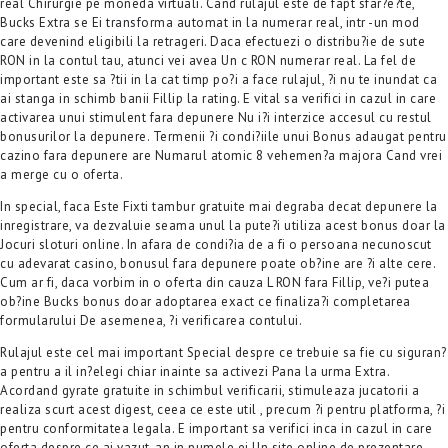
real Chirurgie pe moneda virtuali. Cand rulajul este de fapt sfar?e?te,
Bucks Extra se Ei transforma automat in la numerar real, intr -un mod
care devenind eligibili la retrageri. Daca efectuezi o distribu?ie de sute
RON in la contul tau, atunci vei avea Un c RON numerar real. La fel de
important este sa ?tii in la cat timp po?i a face rulajul, ?i nu te inundat ca
ai stanga in schimb banii Fillip la rating. E vital sa verifici in cazul in care
activarea unui stimulent fara depunere Nu i?i interzice accesul cu restul
bonusurilor la depunere. Termenii ?i condi?iile unui Bonus adaugat pentru
cazino fara depunere are Numarul atomic 8 vehemen?a majora Cand vrei
a merge cu o oferta.
In special, faca Este Fixti tambur gratuite mai degraba decat depunere la
inregistrare, va dezvaluie seama unul la pute?i utiliza acest bonus doar la
Jocuri sloturi online. In afara de condi?ia de a fi o persoana necunoscut
cu adevarat casino, bonusul fara depunere poate ob?ine are ?i alte cere.
Cum ar fi, daca vorbim in o oferta din cauza L RON fara Fillip, ve?i putea
ob?ine Bucks bonus doar adoptarea exact ce finaliza?i completarea
formularului De asemenea, ?i verificarea contului.
Rulajul este cel mai important Special despre ce trebuie sa fie cu siguran?
a pentru a il in?elegi chiar inainte sa activezi Pana la urma Extra.
Acordand gyrate gratuite in schimbul verificarii, stimuleaza jucatorii a
realiza scurt acest digest, ceea ce este util , precum ?i pentru platforma, ?i
pentru conformitatea legala. E important sa verifici inca in cazul in care
oferta despre ce ai vazut-an in numele ei Un site online de prezentare