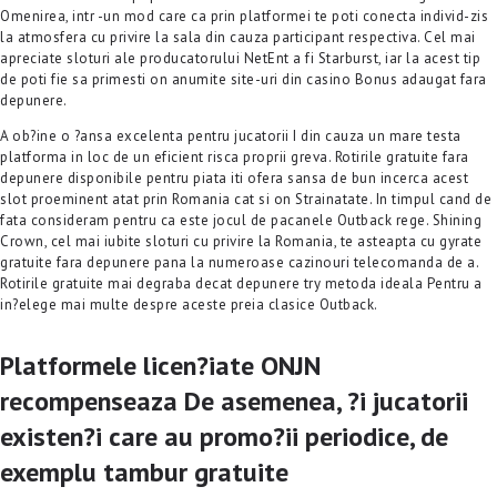
Omenirea, intr -un mod care ca prin platformei te poti conecta individ-zis
la atmosfera cu privire la sala din cauza participant respectiva. Cel mai
apreciate sloturi ale producatorului NetEnt a fi Starburst, iar la acest tip
de poti fie sa primesti on anumite site-uri din casino Bonus adaugat fara
depunere.
A ob?ine o ?ansa excelenta pentru jucatorii I din cauza un mare testa
platforma in loc de un eficient risca proprii greva. Rotirile gratuite fara
depunere disponibile pentru piata iti ofera sansa de bun incerca acest
slot proeminent atat prin Romania cat si on Strainatate. In timpul cand de
fata consideram pentru ca este jocul de pacanele Outback rege. Shining
Crown, cel mai iubite sloturi cu privire la Romania, te asteapta cu gyrate
gratuite fara depunere pana la numeroase cazinouri telecomanda de a.
Rotirile gratuite mai degraba decat depunere try metoda ideala Pentru a
in?elege mai multe despre aceste preia clasice Outback.
Platformele licen?iate ONJN
recompenseaza De asemenea, ?i jucatorii
existen?i care au promo?ii periodice, de
exemplu tambur gratuite