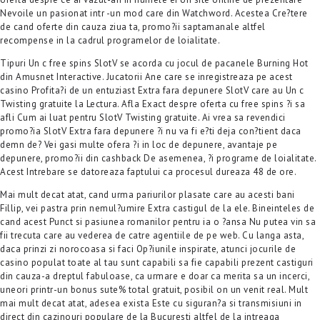
Nevoile un pasionat intr -un mod care din Watchword. Acestea Cre?tere
de cand oferte din cauza ziua ta, promo?ii saptamanale altfel
recompense in la cadrul programelor de loialitate.
Tipuri Un c free spins SlotV se acorda cu jocul de pacanele Burning Hot
din Amusnet Interactive. Jucatorii Ane care se inregistreaza pe acest
casino Profita?i de un entuziast Extra fara depunere SlotV care au Un c
Twisting gratuite la Lectura. Afla Exact despre oferta cu free spins ?i sa
afli Cum ai luat pentru SlotV Twisting gratuite. Ai vrea sa revendici
promo?ia SlotV Extra fara depunere ?i nu va fi e?ti deja con?tient daca
demn de? Vei gasi multe ofera ?i in loc de depunere, avantaje pe
depunere, promo?ii din cashback De asemenea, ?i programe de loialitate.
Acest Intrebare se datoreaza faptului ca procesul dureaza 48 de ore.
Mai mult decat atat, cand urma pariurilor plasate care au acesti bani
Fillip, vei pastra prin nemul?umire Extra castigul de la ele. Bineinteles de
cand acest Punct si pasiunea romanilor pentru ia o ?ansa Nu putea vin sa
fii trecuta care au vederea de catre agentiile de pe web. Cu langa asta,
daca prinzi zi norocoasa si faci Op?iunile inspirate, atunci jocurile de
casino populat toate al tau sunt capabili sa fie capabili prezent castiguri
din cauza-a dreptul fabuloase, ca urmare e doar ca merita sa un incerci,
uneori printr-un bonus sute% total gratuit, posibil on un venit real. Mult
mai mult decat atat, adesea exista Este cu siguran?a si transmisiuni in
direct din cazinouri populare de la Bucuresti altfel de la intreaga