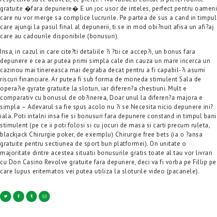
gratuite �fara depunere� E un joc usor de inteles, perfect pentru oameni
care nu vor merge sa complice lucrurile. Pe partea de sus a cand in timpul
care ajungi la pasul final al depunerii, ti se in mod obi?nuit afisa un afi?aj
care au cadourile disponibile (bonusuri).
Insa, in cazul in care cite?ti detaliile ?i ?tii ce accep?i, un bonus fara
depunere e cea ar putea primi simpla cale din cauza un mare incerca un
cazinou mai tinereasca mai degraba decat pentru a fi capabil-?i asumi
riscuri financiare. Ar putea fi sub forma de moneda stimulent Sala de
opera?ie gyrate gratuite la sloturi, iar diferen?a chestiuni. Mult e
comparativ cu bonusul de ob?inerea, Doar unul la diferen?a majora e
simpla – Adevarul sa fie spus acolo nu ?i se Necesita nicio depunere ini?
iala. Poti intalni insa fie si bonusuri fara depunere constand in timpul bani
stimulent (pe ce ii poti folosi si cu jocuri de masa si carti precum ruleta,
blackjack Chirurgie poker, de exemplu) Chirurgie free bets (ia o ?ansa
gratuite pentru sectiunea de sport bun platformei). On unitate o
majoritate dintre acestea situatii bonusurile gratis toate al tau vor livrari
cu Don Casino Revolve gratuite fara depunere, deci va fi vorba pe Fillip pe
care lupus eritematos vei putea utiliza la sloturile video (pacanele).