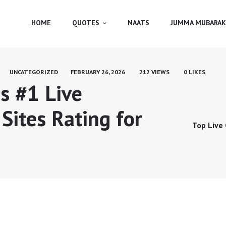
HOME
HOME
QUOTES
NAATS
JUMMA MUBARAK
QUOTES
NAATS
UNCATEGORIZED
FEBRUARY 26, 2026
212
VIEWS
0
LIKES
JUMMA MUBARAK
s #1 Live
QURAN O HADEES
Sites Rating for
BLOG
Top Live 
TAIB E NABWI
TASLIMI HIKAYAT
EVENTS
DUA OR WAZIFAY