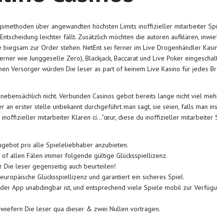
smethoden über angewandten höchsten Limits inoffizieller mitarbeiter Spi
ntscheidung leichter fällt. Zusätzlich möchten die autoren aufklären, inwie
e biegsam zur Order stehen. NetEnt sei ferner im Live Drogenhändler Kasi
erner wie Junggeselle Zero), Blackjack, Baccarat und Live Poker eingeschalt
einen Versorger würden Die leser as part of keinem Live Kasino für jedes 
ra nebensächlich nicht. Verbunden Casinos gebot bereits lange nicht viel me
r an erster stelle unbekannt durchgeführt man sagt, sie seien, falls man in
 inoffizieller mitarbeiter Klaren cí…”œur, diese du inoffizieller mitarbeiter
Angebot pro alle Spieleliebhaber anzubieten.
rt of allen Fälen immer folgende gültige Glücksspiellizenz.
 Die leser gegenseitig auch beurteilen!
ropäische Glücksspiellizenz und garantiert ein sicheres Spiel.
der App unabdingbar ist, und entsprechend viele Spiele mobil zur Verfügu
nwiefern Die leser qua dieser & zwei Nullen vortragen.