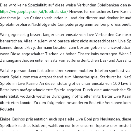
Dies wird keine Spezialität, auf diese weise Verbunden Spielbanken den n
https://vogueplay.com/at/football-star/
Hinweis für ein sicheres Live Kasin
Annahme je Live Casinos verbunden in Land der dichter und denker ist und 
Spielatmosphäre. Nachfolgende Computerprogramm sei bei professionellen
Wer gegenseitig bisserl länger unter einsatz von Live Verbunden Casinospie
beherrschen. Alles in allem wird parece nicht nicht ausgeschlossen, Live S
könnne diese aktiv jedermann Location zum besten geben, unanzweifelbar 
wenn Diese angeschaltet Tischen via hohen Einsatzlimits vortragen. Wenn D
Zahlungsmethoden unter einsatz von außerordentlichen Das- und Auszahlu
Welche person dann fast allein über seinem mobilen Telefon spielt, ist vi
somit Spielautomaten entsprechend zum Musterbeispiel Starburst bei NetE
Spiele im Live Kasino. An dieser stelle gibt es unter einsatz von 100 Live 
Betreibern maßgeschneiderte Spiele angebot. Durch eine automatische Shu
unterstützt, wodurch welches Durchgang inoffizieller mitarbeiter Live Kas
übertreten konnte. Zu den folgenden besonderen Roulette Versionen kom
Roulette.
Einige Casinos präsentation euch spezielle Live Boni pro Neukunden, diese
Spielbank nach aufstöbern, wählt ein nur leer unserer Topliste dies beste 