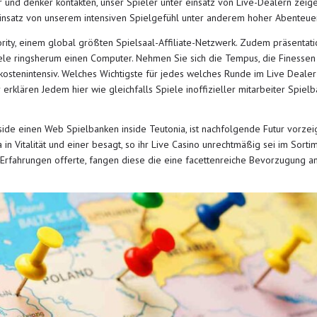
 und denker kontakten, unser Spieler unter einsatz von Live-Dealern zeig
insatz von unserem intensiven Spielgefühl unter anderem hoher Abenteuer
rity, einem global größten Spielsaal-Affiliate-Netzwerk. Zudem präsentati
iele ringsherum einen Computer. Nehmen Sie sich die Tempus, die Finessen
kostenintensiv. Welches Wichtigste für jedes welches Runde im Live Dealer
rklären Jedem hier wie gleichfalls Spiele inoffizieller mitarbeiter Spielb
de einen Web Spielbanken inside Teutonia, ist nachfolgende Futur vorzeig
 in Vitalität und einer besagt, so ihr Live Casino unrechtmäßig sei im Sorti
Erfahrungen offerte, fangen diese die eine facettenreiche Bevorzugung a