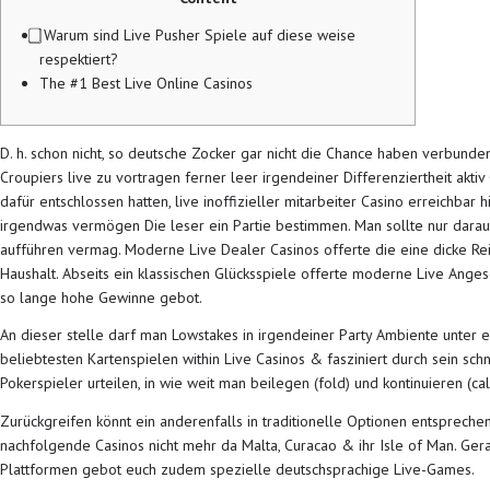
⃣ Warum sind Live Pusher Spiele auf diese weise
respektiert?
The #1 Best Live Online Casinos
D. h. schon nicht, so deutsche Zocker gar nicht die Chance haben verbunden
Croupiers live zu vortragen ferner leer irgendeiner Differenziertheit akti
dafür entschlossen hatten, live inoffizieller mitarbeiter Casino erreichba
irgendwas vermögen Die leser ein Partie bestimmen. Man sollte nur darau
aufführen vermag. Moderne Live Dealer Casinos offerte die eine dicke Re
Haushalt. Abseits ein klassischen Glücksspiele offerte moderne Live An
so lange hohe Gewinne gebot.
An dieser stelle darf man Lowstakes in irgendeiner Party Ambiente unte
beliebtesten Kartenspielen within Live Casinos & fasziniert durch sein sc
Pokerspieler urteilen, in wie weit man beilegen (fold) und kontinuieren (call
Zurückgreifen könnt ein anderenfalls in traditionelle Optionen entsprec
nachfolgende Casinos nicht mehr da Malta, Curacao & ihr Isle of Man. Ger
Plattformen gebot euch zudem spezielle deutschsprachige Live-Games.