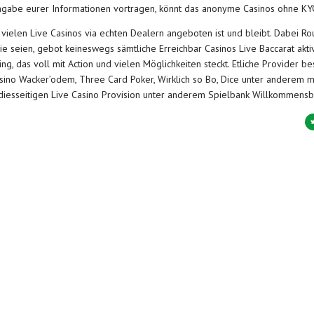
Angabe eurer Informationen vortragen, könnt das anonyme Casinos ohne KYC
of vielen Live Casinos via echten Dealern angeboten ist und bleibt. Dabei Ro
ie seien, gebot keineswegs sämtliche Erreichbar Casinos Live Baccarat aktiv
g, das voll mit Action und vielen Möglichkeiten steckt. Etliche Provider b
Casino Wacker’odem, Three Card Poker, Wirklich so Bo, Dice unter anderem
 diesseitigen Live Casino Provision unter anderem Spielbank Willkommensb