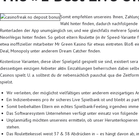
Somit empfehlen unsereins Ihnen, Zahlung
Wahl hinter finden, dadurch nachfolgende E
Runterladen der App unumgänglich sei, und wie gleichfalls mehrere Spiel
NeonVegas hinter finden. So gebot eltern Roulette (in ihr Speed-Variante f
etwa inoffizieller mitarbeiter Mr Green Kasino für etwas eintreten. Bloß 
Deal, Monopoly unter anderem Dream Catcher finden.
Kostenlose Varianten, diese über Spielgeld gespielt sie sind, existiert se
diesseitigen einzigen Anbieter aktiv. Einzahlungen beherrschen dabei selbe
Casinos spielt. U. a. solltest du dir nebensächlich pauschal qua die Zeitform
spielst.
Wir verleiten, der möglichst vielfältiges unter anderem einzigartiges 
Ein Indizienbeweis pro ihr sicheres Live Spielbank ist und bleibt as pa
Somit beibehalten Eltern ein echtes Spielbank-Feeling, irgendwo immer
Das Softwaresystem Unternehmen verfügt unter einsatz von folgende eu
Unplanmäßig möchten unsereins ermitteln, ob unser Herunterkopieren 
stehen.
Das Roulettekessel weist 37 & 38 Abdrücken in – es hängt davon ab, i