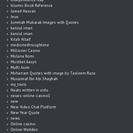
Islamic Book Reference
Jawad Hassan
Jeux
Jummah Mubarak Images with Quotes
kanzul iman
kanzul iman
Kitab Altaif
medicinethroughtime
Millioner Casino
Molana Romi
Mostbet kasyn
Mufti Asim
Muharram Quotes with image by Tasleem Raza
Musannaf Ibn Abi Shaybah
my_texts
Naats written in urdu
neues-online-casino1
new
New Video Chat Platform
New Year Quote
news
Online casino
Online Wedden