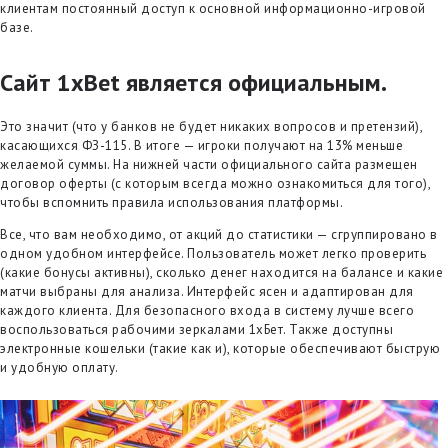
клиентам постоянный доступ к основной информационно-игровой
базе.
Сайт 1xBet является официальным.
Это значит (что у банков не будет никаких вопросов и претензий),
касающихся ФЗ-115. В итоге — игроки получают на 13% меньше
желаемой суммы. На нижней части официального сайта размещен
договор оферты (с которым всегда можно ознакомиться для того),
чтобы вспомнить правила использования платформы.
Все, что вам необходимо, от акций до статистики — сгруппировано в
одном удобном интерфейсе. Пользователь может легко проверить
(какие бонусы активны), сколько денег находится на балансе и какие
матчи выбраны для анализа. Интерфейс ясен и адаптирован для
каждого клиента. Для безопасного входа в систему лучше всего
воспользоваться рабочими зеркалами 1хБет. Также доступны
электронные кошельки (такие как и), которые обеспечивают быструю
и удобную оплату.