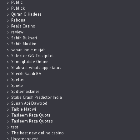
Public
Publick
Quran O Hadees
Rabona
Realz Casino
review
Sahih Bukhari
Sahih Muslim
sanan ibn e majah
Selector GG Trustpilot
Semaglutide Online
Shabraat whats app status
Sheikh Saadi RA
Spellen
Spiele
Spillemaskiner
Stake Crash Predictor India
Sunan Abi Dawood
Taib e Nabwi
Tasleem Raza Quote
Tasleem Raza Quotes
test
The best new online casino
Uncategorized