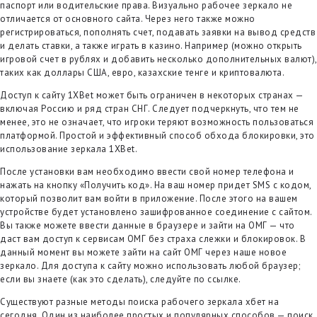
паспорт или водительские права. Визуально рабочее зеркало не
отличается от основного сайта. Через него также можно
регистрироваться, пополнять счет, подавать заявки на вывод средств
и делать ставки, а также играть в казино. Например (можно открыть
игровой счет в рублях и добавить несколько дополнительных валют),
таких как доллары США, евро, казахские тенге и криптовалюта.
Доступ к сайту 1XBet может быть ограничен в некоторых странах —
включая Россию и ряд стран СНГ. Следует подчеркнуть, что тем не
менее, это не означает, что игроки теряют возможность пользоваться
платформой. Простой и эффективный способ обхода блокировки, это
использование зеркала 1XBet.
После установки вам необходимо ввести свой номер телефона и
нажать на кнопку «Получить код». На ваш номер придет SMS с кодом,
который позволит вам войти в приложение. После этого на вашем
устройстве будет установлено зашифрованное соединение с сайтом.
Вы также можете ввести данные в браузере и зайти на ОМГ — что
даст вам доступ к сервисам ОМГ без страха слежки и блокировок. В
данный момент вы можете зайти на сайт ОМГ через наше новое
зеркало. Для доступа к сайту можно использовать любой браузер;
если вы знаете (как это сделать), следуйте по ссылке.
Существуют разные методы поиска рабочего зеркала хбет на
сегодня. Один из наиболее простых и популярных способов — поиск