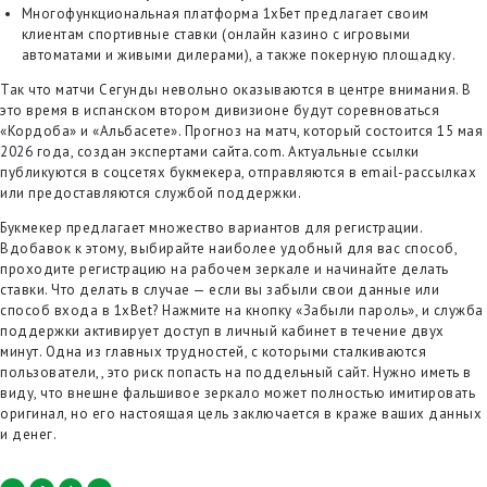
Многофункциональная платформа 1хБет предлагает своим
клиентам спортивные ставки (онлайн казино с игровыми
автоматами и живыми дилерами), а также покерную площадку.
Так что матчи Сегунды невольно оказываются в центре внимания. В
это время в испанском втором дивизионе будут соревноваться
«Кордоба» и «Альбасете». Прогноз на матч, который состоится 15 мая
2026 года, создан экспертами сайта.com. Актуальные ссылки
публикуются в соцсетях букмекера, отправляются в email-рассылках
или предоставляются службой поддержки.
Букмекер предлагает множество вариантов для регистрации.
Вдобавок к этому, выбирайте наиболее удобный для вас способ,
проходите регистрацию на рабочем зеркале и начинайте делать
ставки. Что делать в случае — если вы забыли свои данные или
способ входа в 1xBet? Нажмите на кнопку «Забыли пароль», и служба
поддержки активирует доступ в личный кабинет в течение двух
минут. Одна из главных трудностей, с которыми сталкиваются
пользователи,, это риск попасть на поддельный сайт. Нужно иметь в
виду, что внешне фальшивое зеркало может полностью имитировать
оригинал, но его настоящая цель заключается в краже ваших данных
и денег.