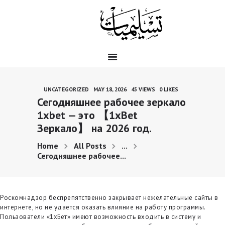
HOME
QUOTES
UNCATEGORIZED
MAY 18, 2026
45
VIEWS
0
LIKES
NAATS
Сегодняшнее рабочее зеркало
JUMMA MUBARAK
1xbet — это 【1xBet
QURAN O HADEES
Зеркало】 на 2026 год.
BLOG
Home
All Posts
...
TAIB E NABWI
Сегодняшнее рабочее...
TASLIMI HIKAYAT
EVENTS
DUA OR WAZIFAY
Роскомнадзор беспрепятственно закрывает нежелательные сайты в
интернете, но не удается оказать влияние на работу программы.
BOOKS
Пользователи «1хБет» имеют возможность входить в систему и