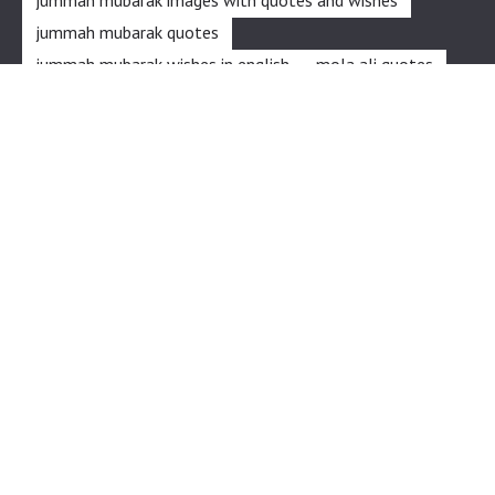
jummah mubarak quotes
jummah mubarak wishes in english
mola ali quotes
motivational quotes urdu
nye kasinoer på nettet
online casino australia
online slots
online spill i norge
poetry in urdu
real money casino
realz
realz casino
realz casino australia
realz slot
recensioni casinò
registreer bij atlantisslots casino
siti di slot online
slotlair casino
sport
the dog house megaways slot
urdu quotes
whatapp status
Tasleemyaat.com
© 2026 All rights
reserved.