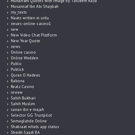
Muharram Quotes with image by Tasleem Raza
Musannaf Ibn Abi Shaybah
my_texts
Naats written in urdu
neues-online-casino1
new
New Video Chat Platform
New Year Quote
news
Online casino
Online Wedden
Public
Publick
Quran O Hadees
Rabona
Realz Casino
review
Sahih Bukhari
Sahih Muslim
sanan ibn e majah
Selector GG Trustpilot
Semaglutide Online
Shabraat whats app status
Sheikh Saadi RA