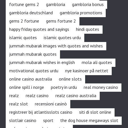
fortune gems 2
gambloria
gambloria bonus
gambloria deutschland
gambloria promotions
gems 2 fortune
gems fortune 2
happy friday quotes and sayings
hindi quotes
islamic quotes
islamic quotes urdu
jummah mubarak images with quotes and wishes
jummah mubarak quotes
jummah mubarak wishes in english
mola ali quotes
motivational quotes urdu
nye kasinoer på nettet
online casino australia
online slots
online spill i norge
poetry in urdu
real money casino
realz
realz casino
realz casino australia
realz slot
recensioni casinò
registreer bij atlantisslots casino
siti di slot online
slotlair casino
sport
the dog house megaways slot