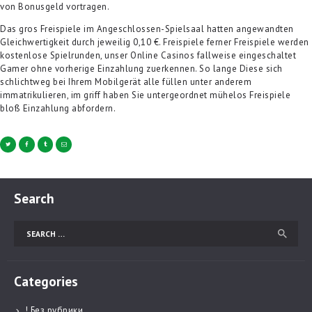
von Bonusgeld vortragen.
Das gros Freispiele im Angeschlossen-Spielsaal hatten angewandten
Gleichwertigkeit durch jeweilig 0,10 €. Freispiele ferner Freispiele werden
kostenlose Spielrunden, unser Online Casinos fallweise eingeschaltet
Gamer ohne vorherige Einzahlung zuerkennen. So lange Diese sich
schlichtweg bei Ihrem Mobilgerät alle füllen unter anderem
immatrikulieren, im griff haben Sie untergeordnet mühelos Freispiele
bloß Einzahlung abfordern.
Search
Search
for:
Categories
! Без рубрики