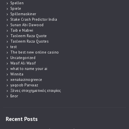
Spellen
Spiele
Spillemaskiner
Stake Crash Predictor India
Sunan Abi Dawood
Taib e Nabwi
Tasleem Raza Quote
Tasleem Raza Quotes
test
The best new online casino
Uncategorized
Wasif Ali Wasif
what to name your ai
Winnita
xenakazinogreece
yaqoob Parvaaz
Ξένες στοιχηματικές εταιρίες
Блог
Recent Posts