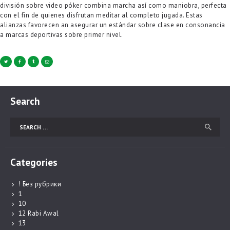
división sobre video póker combina marcha así­ como maniobra, perfecta
con el fin de quienes disfrutan meditar al completo jugada. Estas
alianzas favorecen an asegurar un estándar sobre clase en consonancia
a marcas deportivas sobre primer nivel.
Search
Search
for:
Categories
! Без рубрики
1
10
12 Rabi Awal
13