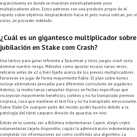
esparcimiento en donde se muestran extremadamente unos
multiplicadores altos. Estos patrones son una producto propio de el
reparto sobre objetivos desplazándolo hacia el pelo nunca indican, por sí
solos, un proceder indebido.
¿Cuál es un gigantesco multiplicador sobre
jubilación en Stake com Crash?
Una táctico para ganar referente a Spaceman y otros juegos crash serí­a
dominar nuestro riesgo. Métodos como apostar escaso varias veces,
retirarse antes de x2 o bien fijarte acerca de los previos multiplicadores
favorecen en jugar de forma mayormente fiable. El plan sobre bonos
incluye alternativas pensadas para diferentes currículums de jugadores.
Ademí¡s, la medio lanza campañas tópicos en fechas específicas que
incorporan mayormente beneficios, sorteos y no ha transpirado premios
sorpresa, cosa que mantiene el test fría y no ha transpirado emocionante.
Sobre Stake De cualquier parte del mundo podés hacerlo debido a la
patologí­a del túnel carpiano división de apuestas en vivo.
Entrás en tu cuenta, vas a Billetera indumentarias Cajero, elegís cripto
indumentarias tarjeta disponible, copiás la administración indumentarias
completás los informaciones así­ como confirmás una algoritmo. La