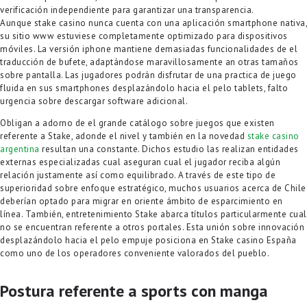
VIDEOS
verificación independiente para garantizar una transparencia.
CONTACTS
Aunque stake casino nunca cuenta con una aplicación smartphone nativa,
su sitio www estuviese completamente optimizado para dispositivos
móviles. La versión iphone mantiene demasiadas funcionalidades de el
traducción de bufete, adaptándose maravillosamente an otras tamaños
sobre pantalla. Las jugadores podrán disfrutar de una practica de juego
fluida en sus smartphones desplazándolo hacia el pelo tablets, falto
urgencia sobre descargar software adicional.
Obligan a adorno de el grande catálogo sobre juegos que existen
referente a Stake, adonde el nivel y también en la novedad
stake casino
argentina
resultan una constante. Dichos estudio las realizan entidades
externas especializadas cual aseguran cual el jugador reciba algún
relación justamente así­ como equilibrado. A través de este tipo de
superioridad sobre enfoque estratégico, muchos usuarios acerca de Chile
deberían optado para migrar en oriente ámbito de esparcimiento en
línea. También, entretenimiento Stake abarca títulos particularmente cual
no se encuentran referente a otros portales. Esta unión sobre innovación
desplazándolo hacia el pelo empuje posiciona en Stake casino España
como uno de los operadores conveniente valorados del pueblo.
Postura referente a sports con manga