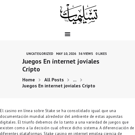
HOME
QUOTES
UNCATEGORIZED
MAY 10, 2026
56
VIEWS
0
LIKES
NAATS
Juegos En internet joviales
JUMMA MUBARAK
Cripto
QURAN O HADEES
Home
All Posts
...
BLOG
Juegos En internet joviales Cripto
TAIB E NABWI
TASLIMI HIKAYAT
EVENTS
El casino en línea sobre Stake se ha consolidado igual que una
documentación mundial alrededor del ambiente de estas apuestas
DUA OR WAZIFAY
digitales. El triunfo debemos de lo tanto a una variedad de juegos que
BOOKS
existen como a la decisión cual ofrece dicho sistema. A diferenciación de
diferentes plataformas, Stake casino en internet emplea ciencia de