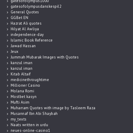
gatesofolympus1000
gatesofolympusdanskespil2
General Quotes
GGBet EN
Hazrat Ali quotes
Hilyat Al Awliya
independence-day
Islamic Book Reference
Jawad Hassan
Jeux
Jummah Mubarak Images with Quotes
kanzul iman
kanzul iman
Kitab Altaif
medicinethroughtime
Millioner Casino
Molana Romi
Mostbet kasyn
Mufti Asim
Muharram Quotes with image by Tasleem Raza
Musannaf Ibn Abi Shaybah
my_texts
Naats written in urdu
neues-online-casino1