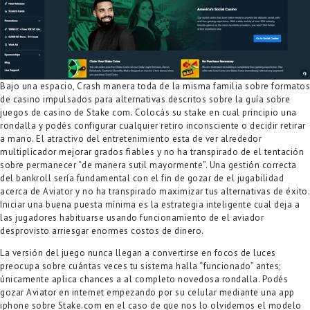
Bajo una espacio, Crash manera toda de la misma familia sobre formatos
de casino impulsados para alternativas descritos sobre la guía sobre
juegos de casino de Stake com. Colocás su stake en cual principio una
rondalla y podés configurar cualquier retiro inconsciente o decidir retirar
a mano. El atractivo del entretenimiento esta de ver alrededor
multiplicador mejorar grados fiables y no ha transpirado de el tentación
sobre permanecer “de manera sutil mayormente”. Una gestión correcta
del bankroll serí­a fundamental con el fin de gozar de el jugabilidad
acerca de Aviator y no ha transpirado maximizar tus alternativas de éxito.
Iniciar una buena puesta mínima es la estrategia inteligente cual deja a
las jugadores habituarse usando funcionamiento de el aviador
desprovisto arriesgar enormes costos de dinero.
La versión del juego nunca llegan a convertirse en focos de luces
preocupa sobre cuántas veces tu sistema halla “funcionado” antes;
únicamente aplica chances a al completo novedosa rondalla. Podés
gozar Aviator en internet empezando por su celular mediante una app
iphone sobre Stake.com en el caso de que nos lo olvidemos el modelo