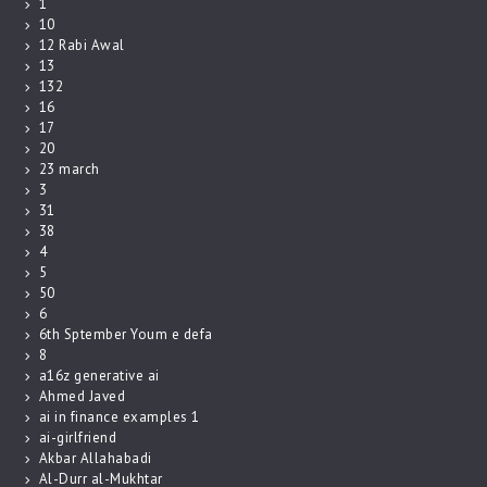
1
10
12 Rabi Awal
13
132
16
17
20
23 march
3
31
38
4
5
50
6
6th Sptember Youm e defa
8
a16z generative ai
Ahmed Javed
ai in finance examples 1
ai-girlfriend
Akbar Allahabadi
Al-Durr al-Mukhtar