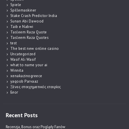
Spiele
Spillemaskiner
Stake Crash Predictor India
Sunan Abi Dawood
Taib e Nabwi
Tasleem Raza Quote
Tasleem Raza Quotes
test
The best new online casino
Uncategorized
Wasif Ali Wasif
what to name your ai
Winnita
xenakazinogreece
yaqoob Parvaaz
Ξένες στοιχηματικές εταιρίες
Блог
Recent Posts
Recenzja, Bonus oraz Poglądy Fanów