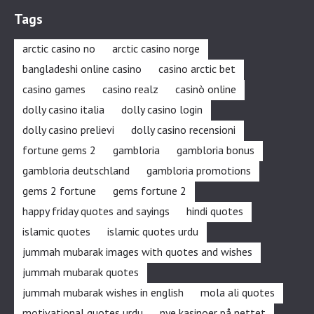
Tags
arctic casino no
arctic casino norge
bangladeshi online casino
casino arctic bet
casino games
casino realz
casinò online
dolly casino italia
dolly casino login
dolly casino prelievi
dolly casino recensioni
fortune gems 2
gambloria
gambloria bonus
gambloria deutschland
gambloria promotions
gems 2 fortune
gems fortune 2
happy friday quotes and sayings
hindi quotes
islamic quotes
islamic quotes urdu
jummah mubarak images with quotes and wishes
jummah mubarak quotes
jummah mubarak wishes in english
mola ali quotes
motivational quotes urdu
nye kasinoer på nettet