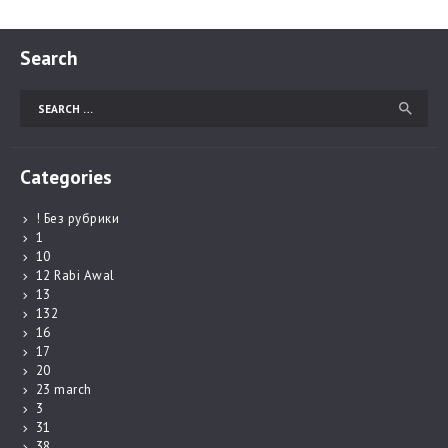
Search
Search
for:
Categories
! Без рубрики
1
10
12 Rabi Awal
13
132
16
17
20
23 march
3
31
38