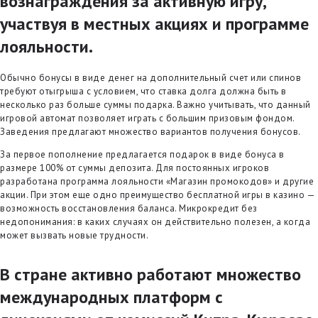
вознаграждения за активную игру,
участвуя в местных акциях и программе
лояльности.
Обычно бонусы в виде денег на дополнительный счет или спинов
требуют отыгрыша с условием, что ставка долга должна быть в
несколько раз больше суммы подарка. Важно учитывать, что данный
игровой автомат позволяет играть с большим призовым фондом.
Заведения предлагают множество вариантов получения бонусов.
За первое пополнение предлагается подарок в виде бонуса в
размере 100% от суммы депозита. Для постоянных игроков
разработана программа лояльности «Магазин промокодов» и другие
акции. При этом еще одно преимущество бесплатной игры в казино —
возможность восстановления баланса. Микрокредит без
недопонимания: в каких случаях он действительно полезен, а когда
может вызвать новые трудности.
В стране активно работают множество
международных платформ с