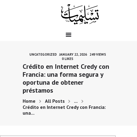
HOME
QUOTES
UNCATEGORIZED
JANUARY 22, 2026
249
VIEWS
NAATS
0
LIKES
Crédito en Internet Credy con
JUMMA MUBARAK
Francia: una forma segura y
QURAN O HADEES
oportuna de obtener
BLOG
préstamos
TAIB E NABWI
Home
All Posts
...
TASLIMI HIKAYAT
Crédito en Internet Credy con Francia:
EVENTS
una...
DUA OR WAZIFAY
BOOKS