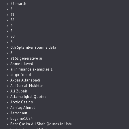
23 march
3
31
38
4
5
50
6
6th Sptember Youm e defa
8
a16z generative ai
Ahmed Javed
ai in finance examples 1
ai-girlfriend
Akbar Allahabadi
Al-Durr al-Mukhtar
Ali Zubair
Allama Iqbal Quotes
Arctic Casino
Ashfaq Ahmed
Astronaut
bcgame1084
Best Qasim Ali Shah Qoutes in Urdu