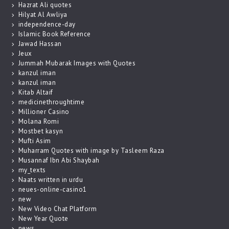
Hazrat Ali quotes
Hilyat Al Awliya
independence-day
Islamic Book Reference
Jawad Hassan
Jeux
Jummah Mubarak Images with Quotes
kanzul iman
kanzul iman
Kitab Altaif
medicinethroughtime
Millioner Casino
Molana Romi
Mostbet kasyn
Mufti Asim
Muharram Quotes with image by Tasleem Raza
Musannaf Ibn Abi Shaybah
my_texts
Naats written in urdu
neues-online-casino1
new
New Video Chat Platform
New Year Quote
news