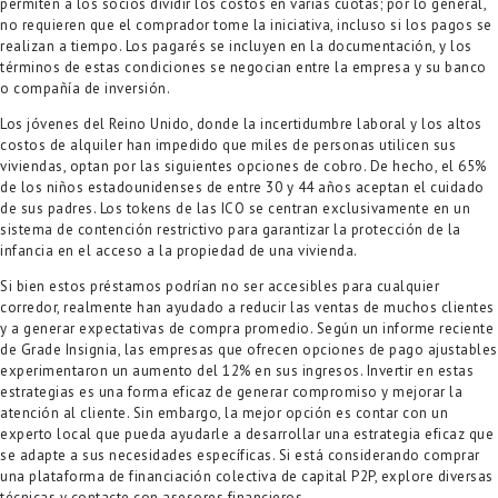
permiten a los socios dividir los costos en varias cuotas; por lo general,
no requieren que el comprador tome la iniciativa, incluso si los pagos se
realizan a tiempo. Los pagarés se incluyen en la documentación, y los
términos de estas condiciones se negocian entre la empresa y su banco
o compañía de inversión.
Los jóvenes del Reino Unido, donde la incertidumbre laboral y los altos
costos de alquiler han impedido que miles de personas utilicen sus
viviendas, optan por las siguientes opciones de cobro. De hecho, el 65%
de los niños estadounidenses de entre 30 y 44 años aceptan el cuidado
de sus padres. Los tokens de las ICO se centran exclusivamente en un
sistema de contención restrictivo para garantizar la protección de la
infancia en el acceso a la propiedad de una vivienda.
Si bien estos préstamos podrían no ser accesibles para cualquier
corredor, realmente han ayudado a reducir las ventas de muchos clientes
y a generar expectativas de compra promedio. Según un informe reciente
de Grade Insignia, las empresas que ofrecen opciones de pago ajustables
experimentaron un aumento del 12% en sus ingresos. Invertir en estas
estrategias es una forma eficaz de generar compromiso y mejorar la
atención al cliente. Sin embargo, la mejor opción es contar con un
experto local que pueda ayudarle a desarrollar una estrategia eficaz que
se adapte a sus necesidades específicas. Si está considerando comprar
una plataforma de financiación colectiva de capital P2P, explore diversas
técnicas y contacte con asesores financieros.