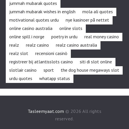
jummah mubarak quotes
jummah mubarak wishes in english
mola ali quotes
motivational quotes urdu
nye kasinoer på nettet
online casino australia
online slots
online spill i norge
poetry in urdu
real money casino
realz
realz casino
realz casino australia
realz slot
recensioni casinò
registreer bij atlantisslots casino
siti di slot online
slotlair casino
sport
the dog house megaways slot
urdu quotes
whatapp status
Tasleemyaat.com
© 2026 All rights
reserved.