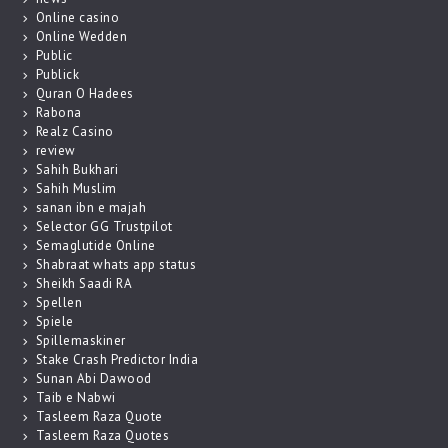
Online casino
Online Wedden
Public
Publick
Quran O Hadees
Rabona
Realz Casino
review
Sahih Bukhari
Sahih Muslim
sanan ibn e majah
Selector GG Trustpilot
Semaglutide Online
Shabraat whats app status
Sheikh Saadi RA
Spellen
Spiele
Spillemaskiner
Stake Crash Predictor India
Sunan Abi Dawood
Taib e Nabwi
Tasleem Raza Quote
Tasleem Raza Quotes