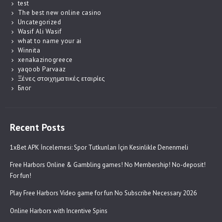
test
The best new online casino
Uncategorized
Wasif Ali Wasif
what to name your ai
Winnita
xenakazinogreece
yaqoob Parvaaz
Ξένες στοιχηματικές εταιρίες
Блог
Recent Posts
1xBet APK İncelemesi: Spor Tutkunları İçin Kesinlikle Denenmeli
Free Harbors Online & Gambling games! No Membership! No-deposit!
For fun!
Play Free Harbors Video game for fun No Subscribe Necessary 2026
Online Harbors with Incentive Spins