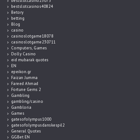
bestslotcasino23073
bestslotcasinos40824
Betory
betting
Blog
casino
casinoslotgame18078
casinoslotgame230711
Computers, Games
Dolly Casino
eid mubarak quotes
EN
epeikon.gr
Faizan Jumma
Fareed Ahmad
Fortune Gems 2
Gambling
gambling/casino
Gambloria
Games
gatesofolympus1000
gatesofolympusdanskespil2
General Quotes
GGBet EN