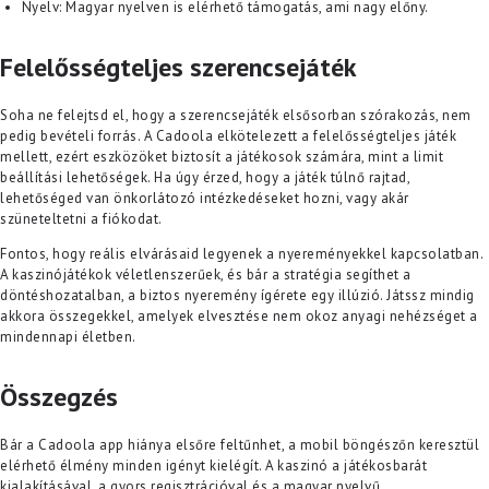
Nyelv: Magyar nyelven is elérhető támogatás, ami nagy előny.
Felelősségteljes szerencsejáték
Soha ne felejtsd el, hogy a szerencsejáték elsősorban szórakozás, nem
pedig bevételi forrás. A Cadoola elkötelezett a felelősségteljes játék
mellett, ezért eszközöket biztosít a játékosok számára, mint a limit
beállítási lehetőségek. Ha úgy érzed, hogy a játék túlnő rajtad,
lehetőséged van önkorlátozó intézkedéseket hozni, vagy akár
szüneteltetni a fiókodat.
Fontos, hogy reális elvárásaid legyenek a nyereményekkel kapcsolatban.
A kaszinójátékok véletlenszerűek, és bár a stratégia segíthet a
döntéshozatalban, a biztos nyeremény ígérete egy illúzió. Játssz mindig
akkora összegekkel, amelyek elvesztése nem okoz anyagi nehézséget a
mindennapi életben.
Összegzés
Bár a Cadoola app hiánya elsőre feltűnhet, a mobil böngészőn keresztül
elérhető élmény minden igényt kielégít. A kaszinó a játékosbarát
kialakításával, a gyors regisztrációval és a magyar nyelvű