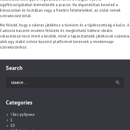
ügyfélszolgálattal kiemelkedik a piacon. Ha átgondoltan kezeled a
bónuszokat és tisztában vagy a fizetési feltételekkel, az oldal remek
szórakozást kínál.
Ne feledd, hogy a sikeres játékhoz a türelem és a tájékozottság a kulcs. A
Cadoola kaszinó modern felülete és megbízható háttere ideális
választássá teszi mind a kezdők, mind a tapasztaltabb játékosok számára,
akik egy stabil online kaszinó platformot keresnek a mindennapi
szórakozáshoz.
Search
Search
for:
Categories
! Без рубрики
1
10