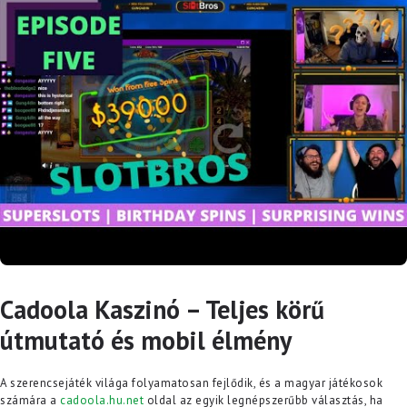
VIDEOS
CONTACTS
Cadoola Kaszinó – Teljes körű
útmutató és mobil élmény
A szerencsejáték világa folyamatosan fejlődik, és a magyar játékosok
számára a
cadoola.hu.net
oldal az egyik legnépszerűbb választás, ha