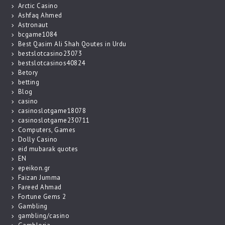
Arctic Casino
Ashfaq Ahmed
Astronaut
bcgame1084
Best Qasim Ali Shah Qoutes in Urdu
bestslotcasino23073
bestslotcasinos40824
Betory
betting
Blog
casino
casinoslotgame18078
casinoslotgame230711
Computers, Games
Dolly Casino
eid mubarak quotes
EN
epeikon.gr
Faizan Jumma
Fareed Ahmad
Fortune Gems 2
Gambling
gambling/casino