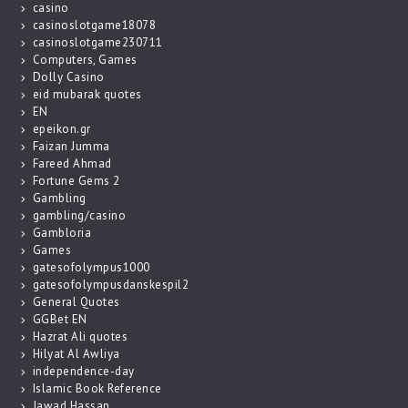
casino
casinoslotgame18078
casinoslotgame230711
Computers, Games
Dolly Casino
eid mubarak quotes
EN
epeikon.gr
Faizan Jumma
Fareed Ahmad
Fortune Gems 2
Gambling
gambling/casino
Gambloria
Games
gatesofolympus1000
gatesofolympusdanskespil2
General Quotes
GGBet EN
Hazrat Ali quotes
Hilyat Al Awliya
independence-day
Islamic Book Reference
Jawad Hassan