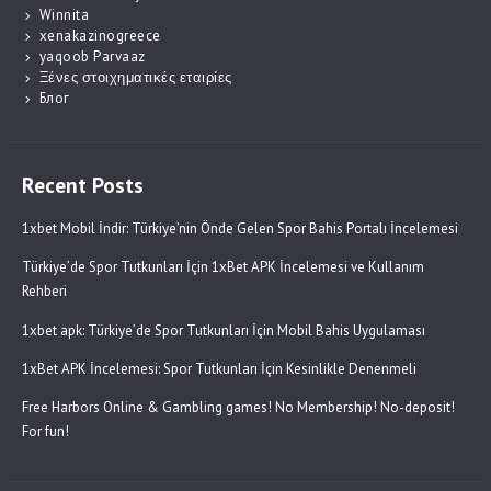
Winnita
xenakazinogreece
yaqoob Parvaaz
Ξένες στοιχηματικές εταιρίες
Блог
Recent Posts
1xbet Mobil İndir: Türkiye’nin Önde Gelen Spor Bahis Portalı İncelemesi
Türkiye’de Spor Tutkunları İçin 1xBet APK İncelemesi ve Kullanım
Rehberi
1xbet apk: Türkiye’de Spor Tutkunları İçin Mobil Bahis Uygulaması
1xBet APK İncelemesi: Spor Tutkunları İçin Kesinlikle Denenmeli
Free Harbors Online & Gambling games! No Membership! No-deposit!
For fun!