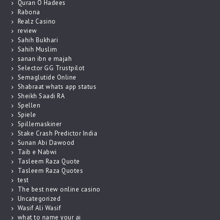
Quran O Hadees
Rabona
Realz Casino
review
Sahih Bukhari
Sahih Muslim
sanan ibn e majah
Selector GG Trustpilot
Semaglutide Online
Shabraat whats app status
Sheikh Saadi RA
Spellen
Spiele
Spillemaskiner
Stake Crash Predictor India
Sunan Abi Dawood
Taib e Nabwi
Tasleem Raza Quote
Tasleem Raza Quotes
test
The best new online casino
Uncategorized
Wasif Ali Wasif
what to name your ai