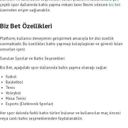
VIDEOS
çeşitli spor dallarında bahis yapma imkanı tanır. Resmi sitesine
biz bet
CONTACTS
üzerinden erişim sağlanabilir.
Biz Bet Özellikleri
Platform, kullanıcı deneyimini geliştirmek amacıyla bir dizi özellik
sunmaktadır. Bu özellikler, bahis yapmayı kolaylaştıran ve güvenli kılan
unsurları içerir.
Sunulan Sporlar ve Bahis Seçenekleri
Biz Bet, aşağıdaki spor dallarında bahis yapma olanağı sağlar:
Futbol
Basketbol
Tenis
Voleybol
Masa Tenisi
Esports (Elektronik Sporlar)
Her spor dalında farklı bahis türleri bulunur ve kullanıcılar maç öncesi
veya canlı bahis seçeneklerinden faydalanabilir.