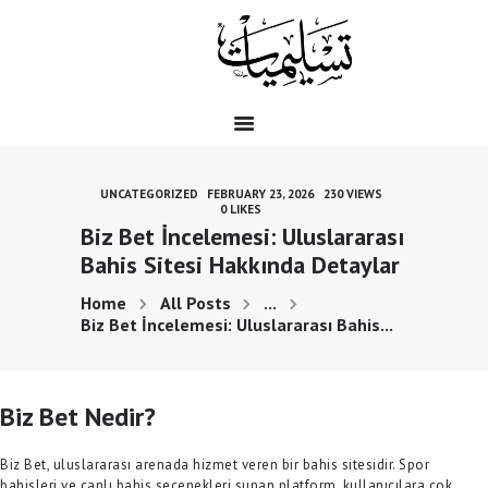
HOME
QUOTES
UNCATEGORIZED
FEBRUARY 23, 2026
230
VIEWS
NAATS
0
LIKES
Biz Bet İncelemesi: Uluslararası
JUMMA MUBARAK
Bahis Sitesi Hakkında Detaylar
QURAN O HADEES
BLOG
Home
All Posts
...
Biz Bet İncelemesi: Uluslararası Bahis...
TAIB E NABWI
TASLIMI HIKAYAT
EVENTS
Biz Bet Nedir?
DUA OR WAZIFAY
BOOKS
Biz Bet, uluslararası arenada hizmet veren bir bahis sitesidir. Spor
bahisleri ve canlı bahis seçenekleri sunan platform, kullanıcılara çok