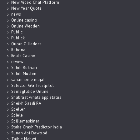
New Video Chat Platform
New Year Quote
news
Online casino
Online Wedden
Public
Publick
Quran O Hadees
Rabona
Realz Casino
review
Sahih Bukhari
Sahih Muslim
sanan ibn e majah
Selector GG Trustpilot
Semaglutide Online
Shabraat whats app status
Sheikh Saadi RA
Spellen
Spiele
Spillemaskiner
Stake Crash Predictor India
Sunan Abi Dawood
Taib e Nabwi