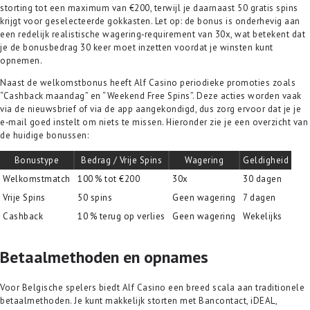
storting tot een maximum van €200, terwijl je daarnaast 50 gratis spins
krijgt voor geselecteerde gokkasten. Let op: de bonus is onderhevig aan
een redelijk realistische wagering‑requirement van 30x, wat betekent dat
je de bonusbedrag 30 keer moet inzetten voordat je winsten kunt
opnemen.
Naast de welkomstbonus heeft Alf Casino periodieke promoties zoals
“Cashback maandag” en “Weekend Free Spins”. Deze acties worden vaak
via de nieuwsbrief of via de app aangekondigd, dus zorg ervoor dat je je
e‑mail goed instelt om niets te missen. Hieronder zie je een overzicht van
de huidige bonussen:
Bonustype
Bedrag / Vrije Spins
Wagering
Geldigheid
Welkomstmatch
100 % tot €200
30x
30 dagen
Vrije Spins
50 spins
Geen wagering
7 dagen
Cashback
10 % terug op verlies
Geen wagering
Wekelijks
Betaalmethoden en opnames
Voor Belgische spelers biedt Alf Casino een breed scala aan traditionele
betaalmethoden. Je kunt makkelijk storten met Bancontact, iDEAL,