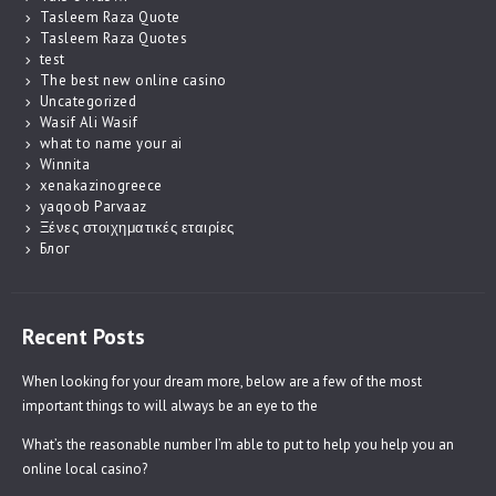
Tasleem Raza Quote
Tasleem Raza Quotes
test
The best new online casino
Uncategorized
Wasif Ali Wasif
what to name your ai
Winnita
xenakazinogreece
yaqoob Parvaaz
Ξένες στοιχηματικές εταιρίες
Блог
Recent Posts
When looking for your dream more, below are a few of the most
important things to will always be an eye to the
What’s the reasonable number I’m able to put to help you help you an
online local casino?