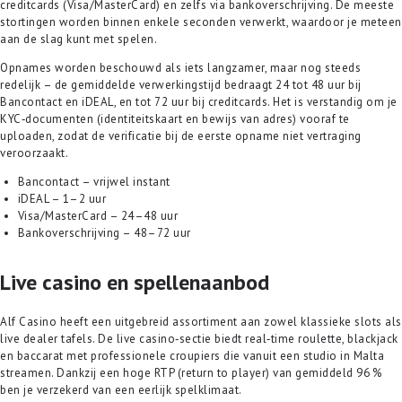
creditcards (Visa/MasterCard) en zelfs via bankoverschrijving. De meeste
stortingen worden binnen enkele seconden verwerkt, waardoor je meteen
aan de slag kunt met spelen.
Opnames worden beschouwd als iets langzamer, maar nog steeds
redelijk – de gemiddelde verwerkingstijd bedraagt 24 tot 48 uur bij
Bancontact en iDEAL, en tot 72 uur bij creditcards. Het is verstandig om je
KYC‑documenten (identiteitskaart en bewijs van adres) vooraf te
uploaden, zodat de verificatie bij de eerste opname niet vertraging
veroorzaakt.
Bancontact – vrijwel instant
iDEAL – 1–2 uur
Visa/MasterCard – 24–48 uur
Bankoverschrijving – 48–72 uur
Live casino en spellenaanbod
Alf Casino heeft een uitgebreid assortiment aan zowel klassieke slots als
live dealer tafels. De live casino‑sectie biedt real‑time roulette, blackjack
en baccarat met professionele croupiers die vanuit een studio in Malta
streamen. Dankzij een hoge RTP (return to player) van gemiddeld 96 %
ben je verzekerd van een eerlijk spelklimaat.