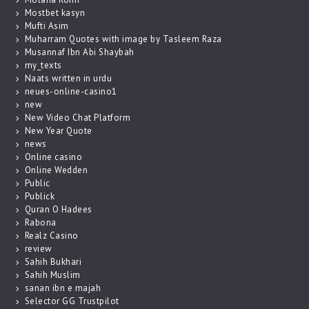
Mostbet kasyn
Mufti Asim
Muharram Quotes with image by Tasleem Raza
Musannaf Ibn Abi Shaybah
my_texts
Naats written in urdu
neues-online-casino1
new
New Video Chat Platform
New Year Quote
news
Online casino
Online Wedden
Public
Publick
Quran O Hadees
Rabona
Realz Casino
review
Sahih Bukhari
Sahih Muslim
sanan ibn e majah
Selector GG Trustpilot