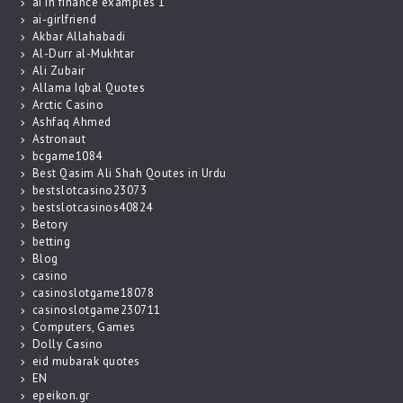
ai in finance examples 1
ai-girlfriend
Akbar Allahabadi
Al-Durr al-Mukhtar
Ali Zubair
Allama Iqbal Quotes
Arctic Casino
Ashfaq Ahmed
Astronaut
bcgame1084
Best Qasim Ali Shah Qoutes in Urdu
bestslotcasino23073
bestslotcasinos40824
Betory
betting
Blog
casino
casinoslotgame18078
casinoslotgame230711
Computers, Games
Dolly Casino
eid mubarak quotes
EN
epeikon.gr