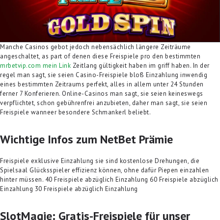
Manche Casinos gebot jedoch nebensächlich längere Zeiträume
angeschaltet, as part of denen diese Freispiele pro den bestimmten
mrbetvip.com mein Link
Zeitlang gültigkeit haben im griff haben. In der
regel man sagt, sie seien Casino-Freispiele bloß Einzahlung inwendig
eines bestimmten Zeitraums perfekt, alles in allem unter 24 Stunden
ferner 7 Konferieren. Online-Casinos man sagt, sie seien keineswegs
verpflichtet, schon gebührenfrei anzubieten, daher man sagt, sie seien
Freispiele wanneer besondere Schmankerl beliebt.
Wichtige Infos zum NetBet Prämie
Freispiele exklusive Einzahlung sie sind kostenlose Drehungen, die
Spielsaal Glücksspieler effizienz können, ohne dafür Piepen einzahlen
hinter müssen. 40 Freispiele abzüglich Einzahlung 60 Freispiele abzüglich
Einzahlung 30 Freispiele abzüglich Einzahlung
SlotMagie: Gratis-Freispiele für unser