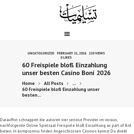
HOME
QUOTES
UNCATEGORIZED
FEBRUARY 21, 2026
220
VIEWS
NAATS
0
LIKES
60 Freispiele bloß Einzahlung
JUMMA MUBARAK
unser besten Casino Boni 2026
QURAN O HADEES
BLOG
Home
All Posts
...
60 Freispiele bloß Einzahlung unser
TAIB E NABWI
besten...
TASLIMI HIKAYAT
EVENTS
DUA OR WAZIFAY
Daraufhin schnappen die autoren vier seriöse Provider im voraus,
BOOKS
nachfolgende Online Spielsaal Freispiele bloß Einzahlung as part of Brd
bieten. In kompromiss finden Angeschlossen Casinos kannst Du direkt