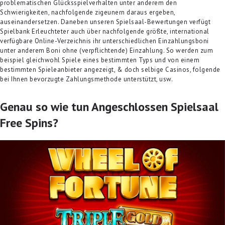
problematischen Glücksspielverhalten unter anderem den
Schwierigkeiten, nachfolgende zigeunern daraus ergeben,
auseinandersetzen. Daneben unseren Spielsaal-Bewertungen verfügt
Spielbank Erleuchteter auch über nachfolgende größte, international
verfügbare Online-Verzeichnis ihr unterschiedlichen Einzahlungsboni
unter anderem Boni ohne (verpflichtende) Einzahlung. So werden zum
beispiel gleichwohl Spiele eines bestimmten Typs und von einem
bestimmten Spieleanbieter angezeigt, & doch selbige Casinos, folgende
bei Ihnen bevorzugte Zahlungsmethode unterstützt, usw.
Genau so wie tun Angeschlossen Spielsaal
Free Spins?