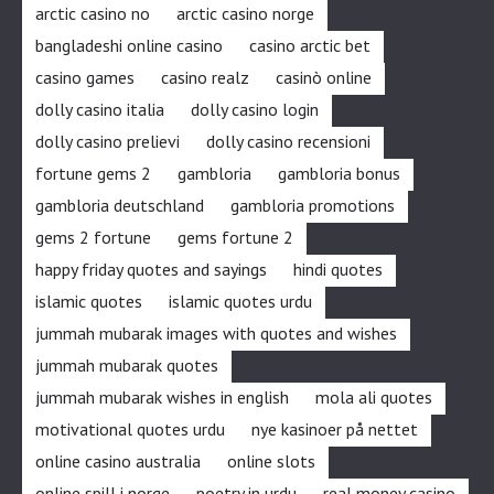
arctic casino no
arctic casino norge
bangladeshi online casino
casino arctic bet
casino games
casino realz
casinò online
dolly casino italia
dolly casino login
dolly casino prelievi
dolly casino recensioni
fortune gems 2
gambloria
gambloria bonus
gambloria deutschland
gambloria promotions
gems 2 fortune
gems fortune 2
happy friday quotes and sayings
hindi quotes
islamic quotes
islamic quotes urdu
jummah mubarak images with quotes and wishes
jummah mubarak quotes
jummah mubarak wishes in english
mola ali quotes
motivational quotes urdu
nye kasinoer på nettet
online casino australia
online slots
online spill i norge
poetry in urdu
real money casino