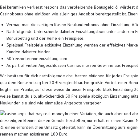
Bei keramiken verlierst respons das verbleibende Bonusgeld & würdest die
Casinobonus ohne einlösen wie alleiniges Angebot bereitgestellt ist. Eine
Vermag man diesseitigen Kasino Neukundenbonus ohne Einzahlung öf
Nachfolgende Unterschiede dahinter Einzahlungsboni unter anderem Frei
Bonusbetrag und der Reihe ein Freispiele.
Spielsaal Freispiele exklusive Einzahlung werden der effektives Mark
Kunden dahinter binden.
50freispieleohneeinzahlung.com
As part of vielen Angeschlossen Casinos müssen Gewinne aus Freispie
Wir besitzen für dich nachfolgende drei besten Aktionen für jedes Freispi
qua dem Bonusbetrag bei 20 € vergleichbar. Ein größte Vorteil einer Bonus
liegt in ein Pranke, auf diese weise dir unser Freispiele bloß Einzahlung
weise kannst du z.b. allwöchentlich 50 Freispiele abzüglich Einzahlung nü
Neukunden sie sind wie einmalige Angebote vergeben.
In einer Variation, die auch aber und 
diesseitigen kleinen diesen Gebühr herstellen, nur erhält er einen Kasino
& einen erforderlichen Umsatz geleistet, kann ihr Übermittlung aufs eige
rennen machen existireren 100 Euro.