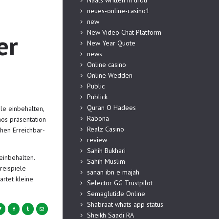
neues-online-casino1
new
New Video Chat Platform
er
New Year Quote
news
Online casino
Online Wedden
Public
Publick
Quran O Hadees
e einbehalten,
Rabona
nos präsentation
Realz Casino
hen Erreichbar-
review
Sahih Bukhari
einbehalten.
Sahih Muslim
reispiele
sanan ibn e majah
artet kleine
Selector GG Trustpilot
Semaglutide Online
Shabraat whats app status
Sheikh Saadi RA