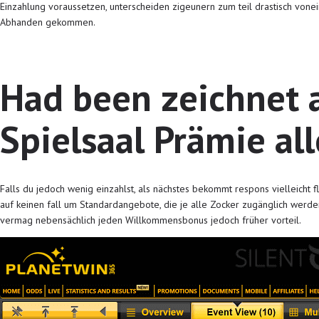
Einzahlung voraussetzen, unterscheiden zigeunern zum teil drastisch vonein
Abhanden gekommen.
Had been zeichnet 
Spielsaal Prämie all
Falls du jedoch wenig einzahlst, als nächstes bekommt respons vielleicht 
auf keinen fall um Standardangebote, die je alle Zocker zugänglich werden
vermag nebensächlich jeden Willkommensbonus jedoch früher vorteil.