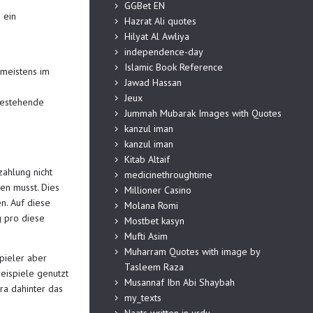
GGBet EN
 ein
Hazrat Ali quotes
Hilyat Al Awliya
independence-day
Islamic Book Reference
 meistens im
Jawad Hassan
Jeux
 bestehende
Jummah Mubarak Images with Quotes
kanzul iman
kanzul iman
Kitab Altaif
zahlung nicht
medicinethroughtime
en musst. Dies
Millioner Casino
n. Auf diese
Molana Romi
g pro diese
Mostbet kasyn
Mufti Asim
Muharram Quotes with image by
pieler aber
Tasleem Raza
reispiele genutzt
Musannaf Ibn Abi Shaybah
ra dahinter das
my_texts
Naats written in urdu