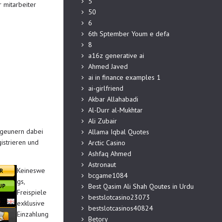
5
r mitarbeiter
50
6
6th Sptember Youm e defa
8
a16z generative ai
Ahmed Javed
ai in finance examples 1
ai-girlfriend
Akbar Allahabadi
Al-Durr al-Mukhtar
Ali Zubair
zigeunern dabei
Allama Iqbal Quotes
istrieren und
Arctic Casino
Ashfaq Ahmed
Astronaut
Keineswe
bcgame1084
gs,
Best Qasim Ali Shah Qoutes in Urdu
Freispiele
bestslotcasino23073
exklusive
bestslotcasinos40824
Einzahlung
Betory